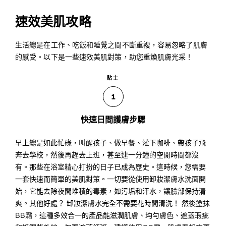
速效美肌攻略
生活總是在工作、吃飯和睡覺之間不斷重複，容易忽略了肌膚
的感受。以下是一些速效美肌對策，助您重煥肌膚光采！
貼士
1
快速日間護膚步驟
早上總是如此忙碌，叫醒孩子、做早餐、灌下咖啡、帶孩子飛
奔去學校，然後再趕去上班，甚至連一分鐘的空閒時間都沒
有。那些在浴室精心打扮的日子已成為歷史。這時候，您需要
一套快速而簡單的美肌對策。一切要從使用卸妝潔膚水洗面開
始，它能去除夜間堆積的毒素，如污垢和汗水，讓臉部保持清
爽。其他好處？ 卸妝潔膚水完全不需要花時間清洗！ 然後塗抺
BB霜，這種多效合一的產品能滋潤肌膚、均勻膚色、遮蓋瑕疵