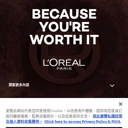
BECAUSE
YOU'RE
WORTH IT
探索更多內容
Facebook
YouTube
瀏覽此網站代表您同意使用Cookie，以改善用戶體驗、提供為您度身訂
造的離線優惠、監察流量統計，以及促進資訊交流。
按此瀏覽私隱政策
及個人資料收集聲明。
Click here to access Privacy Policy & PICS.
COOKIE列表