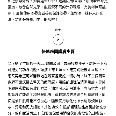
和抵禦紫外線。如要遮蓋紅斑，建議使用CC霜。肌膚看起來更
柔嫩，散發自然光采，能抵禦不同的外界環境，完美得無可挑
剔！ 最後使用潤唇膏滋養和保護雙唇，並增添一抹迷人的光
澤。然後好好享用早上的咖啡！
貼士
2
快速晚間護膚步驟
又度過了忙碌的一天…… 離開公司、去學校接孩子、處理一下無
可避免的功課問題、讓孩上穿上睡衣，吃完晚飯後乖乖躺下。
您又再希望可以靜靜地在浴室裡獨處一個小時。以下三個簡單
步驟可讓您掃去整天的疲憊感。用臉部護理油清潔肌膚，是卸
除頑固彩妝最有效的方法。油類可以卸除油脂，省時省力。臉
部護理油能清潔和紓緩肌膚，這種卸妝方法適合所有膚質，即
使是油性肌膚也不必擔心。隨後使用淨化化妝水清除殘留彩
妝、污垢和死皮細胞。其他功效？ 臉部護理油能為肌膚補充水
分，促進賦活再生！ 但要確保使用適合您肌膚需要的護膚品。