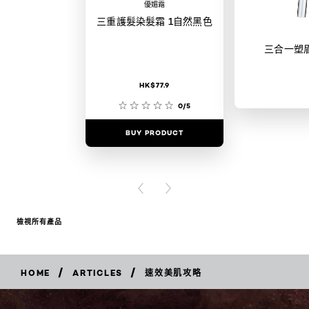
優媚霜
三重護髮染髮霜 1自然黑色
三合一塑
HK$77.9
0/5
BUY PRODUCT
BUY PR
PREVIOUS CARD
NEXT CARD
檢視所有產品
/
/
HOME
ARTICLES
速效美肌攻略