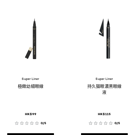
Super Liner
Super Liner
極緻幼細眼線
持久猫眼濃黑眼線
液
HK$99
HK$115
0/5
0/5