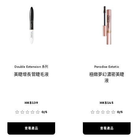
Double Extension 系列
Paradise Extatic
美睫增長管睫毛液
極緻夢幻濃密美睫
液
HK$139
HK$145
0/5
0/5
查看產品
查看產品