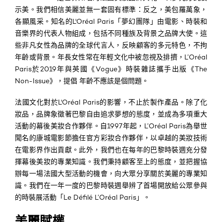
示美。我們相信美麗並無一套固有標準：反之，美包羅萬象，
各顯風采。知名的L'Oréal Paris「夢幻團隊」由電影、時裝和
音樂界的代表人物組成，包括不同種族及背景之品牌大使。這
些非凡女性為品牌的全球代言人，反映顧客的多元特色，不拘
年齡或背景。年長女性常在年輕文化中被忽視及排擠，
L’Oréal
Paris
於2019年與
英國《Vogue》時裝雜誌攜手出版《The
Non-Issue》，
提倡
年齡不應該是個問題。
法國文化對於L'Oréal Paris的影響，不止於製作產品。除了化
妝品，
品牌象徵著
巴黎
自由追求夢想的
態度，並成為多項重大
活動的幕後美妝合作夥伴。自1997年起，L’Oréal Paris為舉世
聞名的康城電影節擔任官方彩妝合作夥伴，
以卓越的美妝技術
在電影界作出貢獻。此外，我們也在每年的巴黎時裝週充分發
揮幕後美妝的專業知識。我們秉持顧客至上的態度，並把握協
辦每一場法國大型活動的機會，向大眾分享關於美麗的專業知
識。我們在一年一度的巴黎時裝週舉辨了首場開放給公眾參與
的時裝展活動「Le Défilé L’Oréal Paris」。
美麗賦權