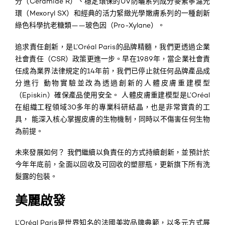
分（Ceramide R）、
穩定環保的UV防曬系列成分麥素寧濾光
環（Mexoryl SX）和
經典的活力緊緻光學嫩膚系列的一種創新
綠色科學抗老糖類——玻色因（Pro-Xylane）。
追求責任創新，是
L’Oréal Paris的品牌精髓，我們更透過
企業
社會責任（CSR）政策更進一步。早在1989年，
當企業社會責
任成為
業界法律規定的14年前，
我們已停止就任何品牌產品成
分進行
動物
實驗並改為透過創新的
人體皮膚重建模型
（Episkin）確保產品使用安全。
人體皮膚重建模型
是L’Oréal
在組織工程領域30多年的專業科研結晶，
也是非常寶貴的工
具，
能深入核心掌握皮膚
的生物機制，
同時以不傷害任何生物
為前提。
未來發展如何？ 我們繼續以負責任的方式持續創新，並預計於
今年年底前，全面以回收及可回收的塑膠瓶，更新旗下所有洗
髮露的包裝。
美麗啟發
L’Oréal Paris是世界知名的法國美妝品牌典範，
以多元方式展