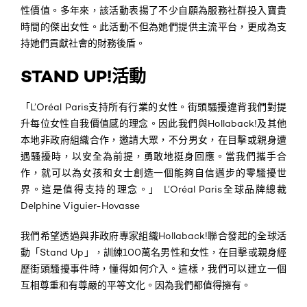
性價值。多年來，該活動表揚了不少自願為服務社群投入寶貴
時間的傑出女性。此活動
不但為她們提供主流平台，更成為支
持她們貢獻社會的財務後盾。
STAND UP!活動
「L’Oréal Paris支持所有行業的女性。街頭騷擾違背我們對提
升每位女性自我價值感的理念。因此我們與Hollaback!及其他
本地非政府組織合作，邀請大眾，不分男女，在目擊或親身遭
遇騷擾時，以安全為前提，勇敢地挺身回應。當我們攜手合
作，就可以為女孩和女士創造一個能夠自信邁步的零騷擾世
界。這是值得支持的理念。」 L’Oréal Paris全球品牌總裁
Delphine Viguier-Hovasse
我們希望透過與非政府專家組織Hollaback!聯合發起的全球活
動「Stand Up」，訓練100萬名男性和女性，在目擊或親身經
歷街頭騷擾事件時，懂得如何介入。這樣，我們可以建立一個
互相尊重和有尊嚴的平等文化。因為我們都值得擁有。