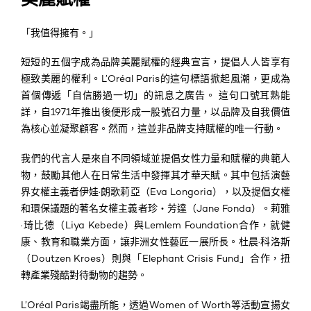
「我值得擁有。」
短短的五個字成為品牌美麗賦權的經典宣言，提倡人人皆享有
極致美麗的權利。
L’Oréal Paris的這句標語掀起風潮，更成為
首個傳遞「自信勝過一切」的訊息之廣告。
這句口號耳熟能
詳，自1971年推出後便形成一股號召力量，以品牌及自我價值
為核心並凝聚顧客。然而，這並非品牌支持賦權的唯一行動。
我們的代言人是來自不同領域並提倡女性力量和賦權的典範人
物，鼓勵其他人在日常生活中發揮其才華天賦。
其中包括演藝
界女權主義者伊娃·朗歌莉亞（Eva Longoria），
以及
提倡女權
和環保議題的著名女權主義者珍‧芳達（Jane Fonda）
。
莉雅
·琦比德（Liya Kebede）
與
Lemlem Foundation合作，
就
健
康、教育和職業方面，
讓非洲女性藝匠一展所長
。
杜晨·科洛斯
（Doutzen Kroes）
則與「
Elephant Cris
i
s Fund」合作
，扭
轉產業殘酷對待動物的趨勢。
L’Oréal Paris竭盡所能，透過Women of Worth等活動宣揚女