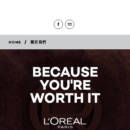
/
HOME
關於我們
BECAUSE
YOU'RE
WORTH IT