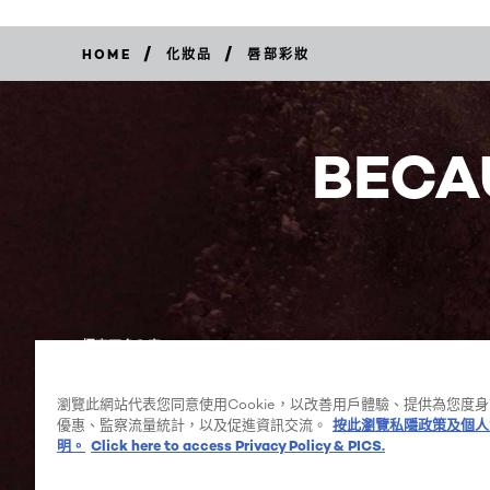
/
/
HOME
化妝品
唇部彩妝
BECA
探索更多內容
瀏覽此網站代表您同意使用Cookie，以改善用戶體驗、提供為您度
優惠、監察流量統計，以及促進資訊交流。
按此瀏覽私隱政策及個人
Facebook
YouTube
明。
Click here to access Privacy Policy & PICS.