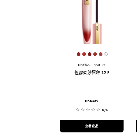
[Color]: #8E2522
[Color]: #B52F23
[Color]: #821717
[Color]: #98342B
[Color]: #A341
More shades 
Chiffon Signature
輕霧柔紗唇釉 129
HK$129
0/5
查看產品