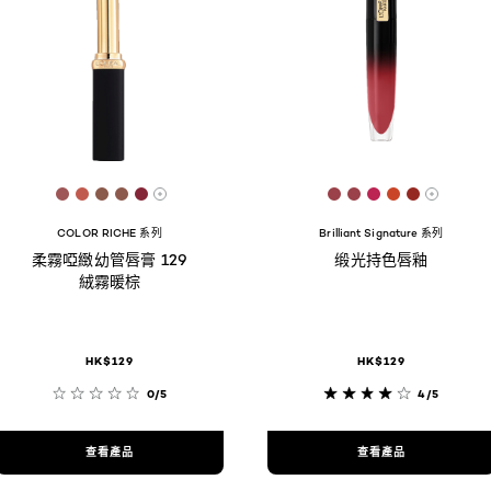
42
[Color]: #9E5656
[Color]: #C15A4E
[Color]: #8A5A4A
[Color]: #8D594D
[Color]: #842637
[Color]: #9A4149
[Color]: #9A414
[Color]: #BB2
[Color]: #
[Color]:
are available
More shades are available
More s
COLOR RICHE 系列
Brilliant Signature 系列
柔霧啞緻幼管唇膏 129
缎光持色唇釉
絨霧暖棕
HK$129
HK$129
0/5
4/5
查看產品
查看產品