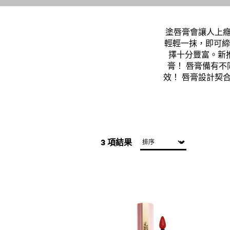
塗唇膏會讓人上癮，
輕輕一抹，即可締
擇十分豐富。新
膏！ 唇膏備有
效！ 唇膏設計契
3 項結果