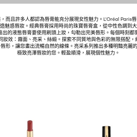
而且許多人都認為唇膏能充分展現女性魅力。L'Oréal Pari
造魅惑唇妝。經典唇膏採用時尚的珠寶唇膏盒，從中性色調到大
推出的液態唇膏要使用刷頭上妝，勾勒出完美唇形。每個時刻都
不同妝效：霧面、亮采、絲緞。探索不同質地與色彩的無限搭配，
合唇形，讓您畫出流暢自然的線條。亮采系列推出多種明豔亮麗
極致亮澤唇妝的您。輕盈順滑，展現個性魅力。