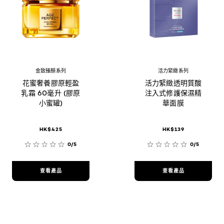
金致臻顏系列
活力緊緻系列
花蜜奢養膠原輕盈
活力緊緻透明質酸
乳霜 60毫升 (膠原
注入式修護保濕精
小蜜罐)
華面膜
HK$425
HK$139
0/5
0/5
查看產品
查看產品