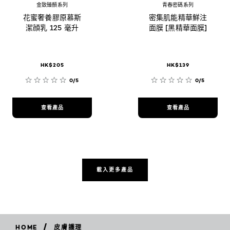
金致臻顏系列
青春密碼系列
花蜜奢養膠原慕斯
密集肌能精華鮮注
潔顔乳 125 毫升
面膜 [黑精華面膜]
HK$205
HK$139
0/5
0/5
查看產品
查看產品
載入更多產品
/
HOME
皮膚護理