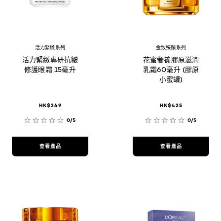
活力緊緻系列
金致臻顏系列
活力緊緻專研抗皺
花蜜奢養膠原滋潤
修護眼霜 15毫升
乳霜60毫升 (膠原
小蜜罐)
HK$249
HK$425
0/5
0/5
查看產品
查看產品