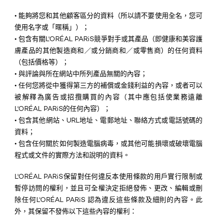
•
能夠將您和其他顧客區分的資料（所以請不要使用全名，您可
使用名字或「暱稱」）；
•
包含有關L'ORÉAL PARiS競爭對手或其產品（即健康和美容護
膚產品的其他製造商和／或分銷商和／或零售商）的任何資料
（包括價格等）；
•
與評論與所在網站中所列產品無關的內容；
•
任何您將從中獲得第三方的補償或金錢利益的內容，或者可以
被解釋為廣告或招攬購買的內容（其中應包括使業務遠離
L'ORÉAL PARiS的任何內容）；
•
包含其他網站、URL地址、電郵地址、聯絡方式或電話號碼的
資料；
•
包含任何關於如何製造電腦病毒，或其他可能損壞或破壞電腦
程式或文件的實際方法和說明的資料。
L'ORÉAL PARiS保留對任何違反本使用條款的用戶實行限制或
暫停訪問的權利，並且可全權決定拒絕發佈、更改、編輯或刪
除任何L'ORÉAL PARiS 認為違反這些條款及細則的內容。此
外，其保留不發佈以下這些內容的權利：