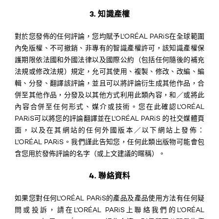
3. 知識產權
對於您發佈的任何評論，您均賦予L'ORÉAL PARiS在全球範圍
內免版權、不可撤銷、非專有的智識產權許可，該知識產權保
護期限依法國和外國法律以及國際公約（包括任何隨後的補充
法規或修改法規）規定，允可其使用、複製、修改、改編、編
輯、分發、翻譯該評論，並且可以將評論衍生成其他作品，合
併至其他作品，分發及以其他方式利用此類內容，和／或將此
內容合併至任何形式、媒介或技術。您在此確認L'ORÉAL
PARiS可以將您的評論翻譯並在L'ORÉAL PARiS 的社交媒體頁
面，以及在其網站的任何外國版本／以下網站上發佈：
L'ORÉAL PARiS。我們謹此告知您，任何此類出版物可能會包
含您用於發佈評論的名字（或上文建議的暱稱）。
4. 聯絡資料
如果您對任何L'ORÉAL PARiS的產品及產品使用方法有任何疑
問或投訴，請在L'ORÉAL PARiS上聯絡我們的L'ORÉAL