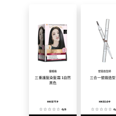
優媚霜
塑眉造型師
三重護髮染髮霜 1自然
三合一塑眉造型
黑色
HK$77.9
HK$109
0/5
0