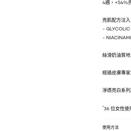
4週，+54%
亮肌配方注入
- GLYCOLI
- NIACINA
絲滑奶油質地
經過皮膚專家
淨透亮白系列於
*
36 位女性
使用方法