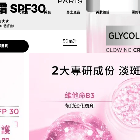
 SPF30
理
化妝品
美髮
男士產品
美妝雜誌
關於
5（0個評論）
50毫升
即購買