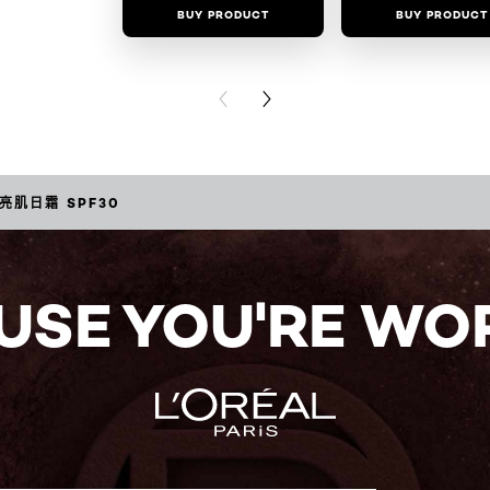
BUY PRODUCT
BUY PRODUCT
PREVIOUS CARD
NEXT CARD
亮肌日霜 SPF30
USE YOU'RE WOR