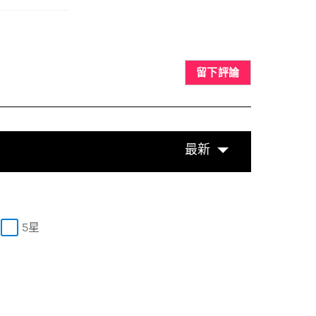
留下評論
最新
5星