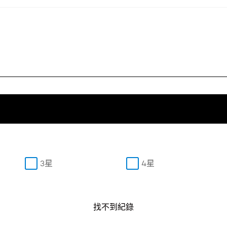
3星
4星
找不到紀錄