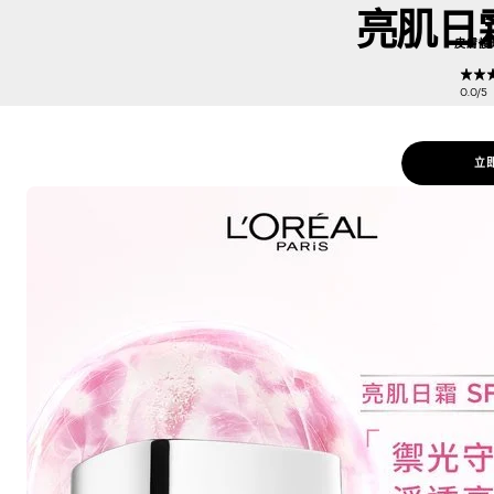
亮肌日霜
皮膚護
0.0/
立