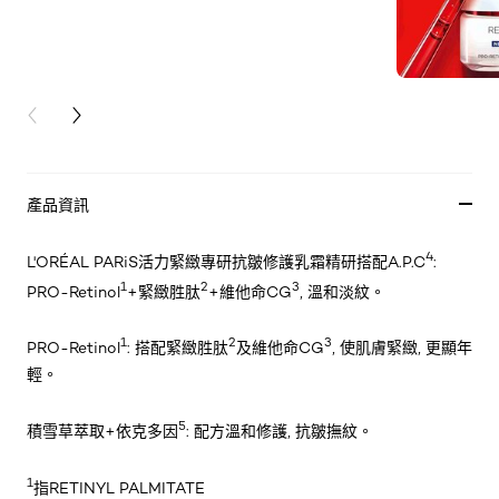
PREVIOUS CARD
NEXT CARD
產品資訊
4
L'ORÉAL PARiS活力緊緻專研抗皺修護乳霜精研搭配A.P.C
:
1
2
3
PRO-Retinol
+緊緻胜肽
+維他命CG
, 溫和淡紋。
1
2
3
PRO-Retinol
: 搭配緊緻胜肽
及維他命CG
, 使肌膚緊緻, 更顯年
輕。
5
積雪草萃取+依克多因
: 配方溫和修護, 抗皺撫紋。
1
指RETINYL PALMITATE