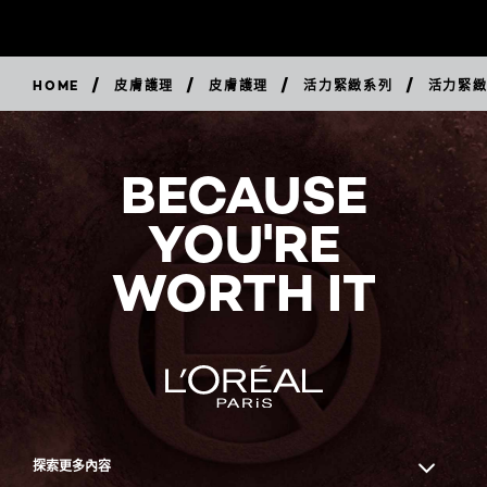
/
/
/
/
HOME
皮膚護理
皮膚護理
活力緊緻系列
活力緊
立
即
購
買
BECAUSE
YOU'RE
WORTH IT
探索更多內容