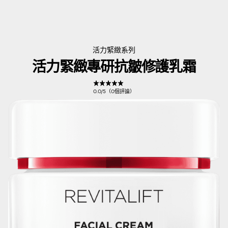
活力緊緻系列
活力緊緻專研抗皺修護乳霜
0.0/5（0個評論）