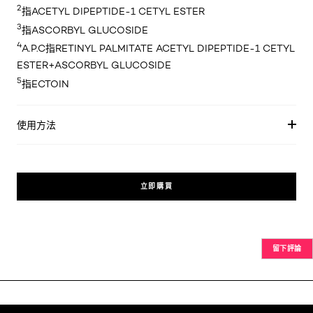
2
指ACETYL DIPEPTIDE-1 CETYL ESTER
3
指ASCORBYL GLUCOSIDE
4
A.P.C指RETINYL PALMITATE ACETYL DIPEPTIDE-1 CETYL
ESTER+ASCORBYL GLUCOSIDE
5
指ECTOIN
使用方法
立即購買
留下評論