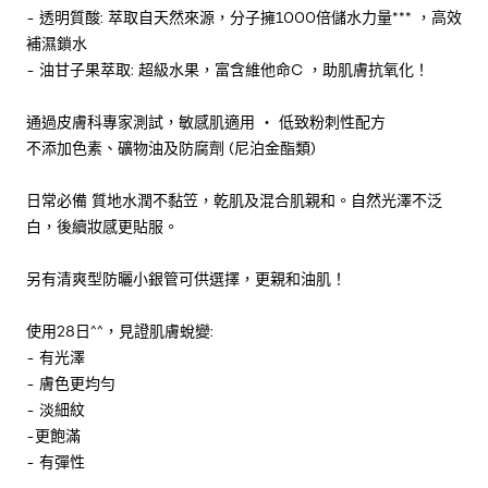
- 透明質酸: 萃取自天然來源，分子擁1000倍儲水力量*** ，高效
補濕鎖水
- 油甘子果萃取: 超級水果，富含維他命C ，助肌膚抗氧化！
通過皮膚科專家測試，敏感肌適用 ‧ 低致粉刺性配方
不添加色素、礦物油及防腐劑 (尼泊金酯類)
日常必備 質地水潤不黏笠，乾肌及混合肌親和。自然光澤不泛
白，後續妝感更貼服。
另有清爽型防曬小銀管可供選擇，更親和油肌！
使用28日^^，見證肌膚蛻變:
- 有光澤
- 膚色更均勻
- 淡細紋
-更飽滿
- 有彈性