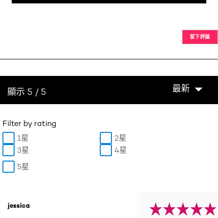
留下評論
最新
顯示 5 / 5
Filter by rating
1星
2星
3星
4星
5星
jessica