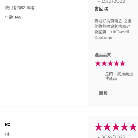
- 15/8/2022
使用者類型: 顧客
會回購
年齡:
NA
質地好清爽唔笠 之後
化妝都唔會起擦膠碎
會回購 - HKTvmall
Customer
產品品質
是的，我推薦這
件產品
回報
KC
Hk
- 30/6/2022