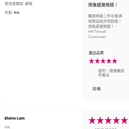
使用者類型: 顧客
用後感覺唔錯！
年齡:
NA
購買時第二件半價.再
有贈品送非常超值！
用後感覺唔錯！-
HKTVmall
Customer
產品品質
是的，我推薦這
件產品
回報
Elaine Lam
HK