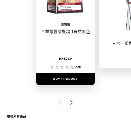
優媚霜
三重護髮染髮霜 1自然黑色
三合一塑
HK$77.9
0/5
BUY PRODUCT
BUY PR
PREVIOUS CARD
NEXT CARD
檢視所有產品