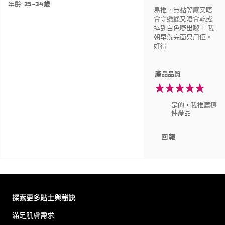
年齡:
25-34歲
易推，無黏笠感又唔
會令蠟蠟又唔會乾或
捽到白色嘢出嚟。 我
朝早洗完面只用佢。
好得
產品品質
是的，我推薦這
件產品
回報
Skip the slider: Body Care Articles
探索更多貼士與秘訣
滿足肌膚需求