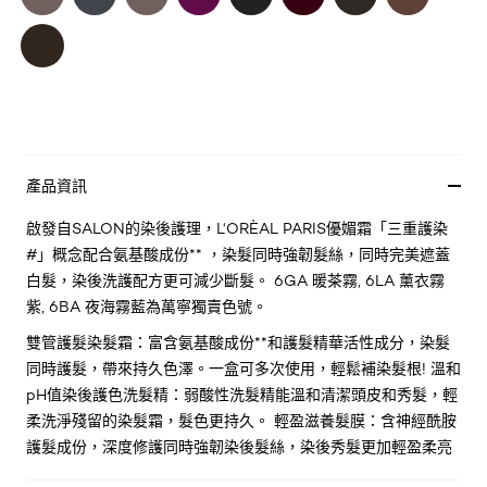
產品資訊
啟發自SALON的染後護理，L‘ORÈAL PARIS優媚霜「三重護染
#」概念配合氨基酸成份** ，染髮同時強韌髮絲，同時完美遮蓋
白髮，染後洗護配方更可減少斷髮。 6GA 暖茶霧, 6LA 薰衣霧
紫, 6BA 夜海霧藍為萬寧獨賣色號。
雙管護髮染髮霜：富含氨基酸成份**和護髮精華活性成分，染髮
同時護髮，帶來持久色澤。一盒可多次使用，輕鬆補染髮根! 溫和
pH值染後護色洗髮精：弱酸性洗髮精能溫和清潔頭皮和秀髮，輕
柔洗淨殘留的染髮霜，髮色更持久。 輕盈滋養髮膜：含神經酰胺
護髮成份，深度修護同時強韌染後髮絲，染後秀髮更加輕盈柔亮