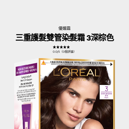
優媚霜
三重護髮雙管染髮霜 3深棕色
0.0/5（0個評論）