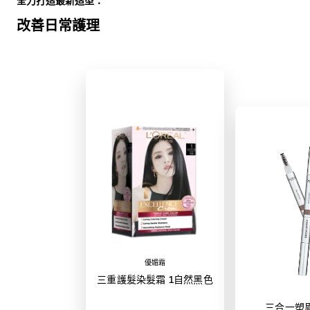
全力打造最新造型：
改善日常護理
優媚霜
三重護髮染髮霜 1自然黑色
三合一塑