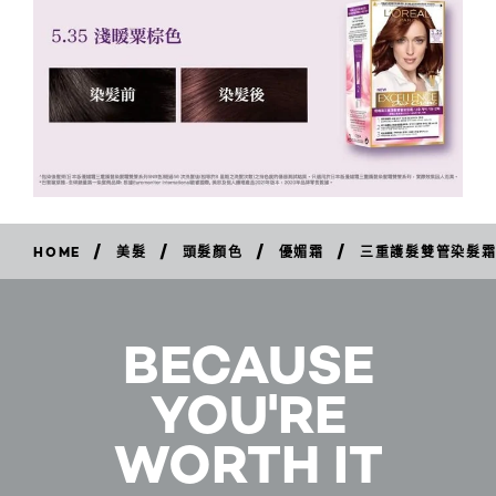
/
/
/
/
HOME
美髮
頭髮顏色
優媚霜
三重護髮雙管染髮
立
即
購
買
BECAUSE
YOU'RE
WORTH IT