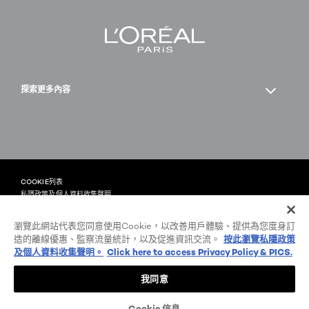
探索更多內容
Facebook
YouTube
COOKIE列表
私隱政策及個人資料收集聲明
條款及細則
顧客評分與條款
瀏覽此網站代表您同意使用Cookie，以改善用戶體驗、提供為您度身訂
-zh
@ 2026 L'Oréal Paris
造的離線優惠、監察流量統計，以及促進資訊交流。
按此瀏覽私隱政策
及個人資料收集聲明。
Click here to access Privacy Policy & PICS.
我同意
立即購買
Cookie 信息