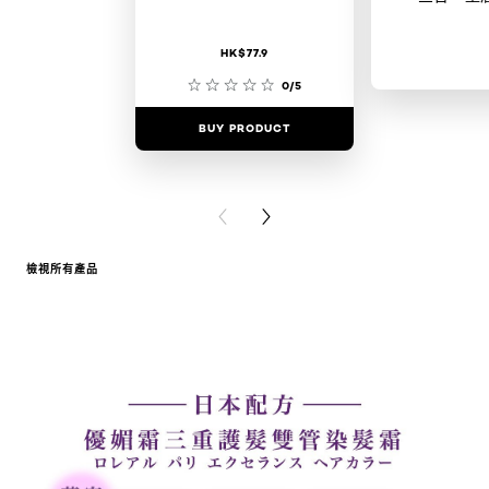
HK$77.9
0/5
BUY PRODUCT
BUY PR
PREVIOUS CARD
NEXT CARD
檢視所有產品