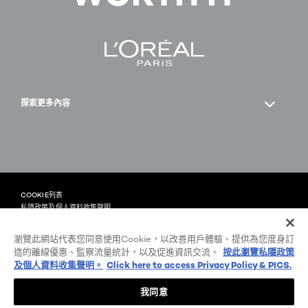
探索更多內容
Facebook
YouTube
COOKIE列表
私隱政策及個人資料收集聲明
條款及細則
顧客評分與條款
瀏覽此網站代表您同意使用Cookie，以改善用戶體驗、提供為您度身訂
-zh
@ 2026 L'Oréal Paris
造的離線優惠、監察流量統計，以及促進資訊交流。
按此瀏覽私隱政策
及個人資料收集聲明。
Click here to access Privacy Policy & PICS.
我同意