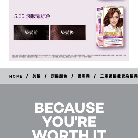
/
/
/
/
HOME
美髮
頭髮顏色
優媚霜
三重護髮雙管染髮
立
即
購
買
BECAUSE
YOU'RE
WORTH IT