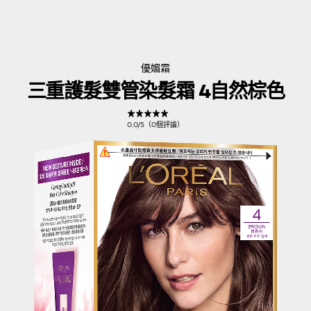
優媚霜
三重護髮雙管染髮霜 4自然棕色
0.0/5（0個評論）