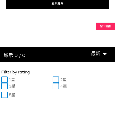
立即購買
留下評論
最新
顯示 0 / 0
Filter by rating
1星
2星
3星
4星
5星