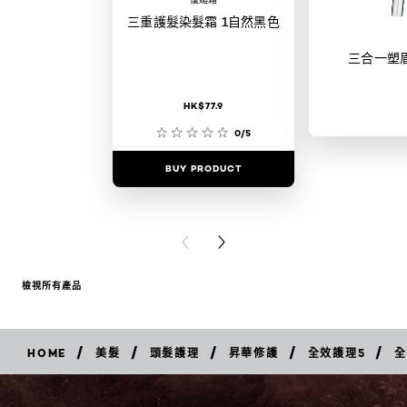
三重護髮染髮霜 1自然黑色
三合一塑
HK$77.9
0/5
BUY PRODUCT
BUY PR
PREVIOUS CARD
NEXT CARD
檢視所有產品
/
/
/
/
/
HOME
美髮
頭髮護理
昇華修護
全效護理5
全
立
即