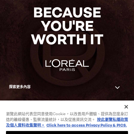
購
買
BECAUSE
YOU'RE
WORTH IT
探索更多內容
Facebook
YouTube
瀏覽此網站代表您同意使用Cookie，以改善用戶體驗、提供為您度身訂
造的離線優惠、監察流量統計，以及促進資訊交流。
按此瀏覽私隱政策
及個人資料收集聲明。
Click here to access Privacy Policy & PICS.
COOKIE列表
私隱政策及個人資料收集聲明