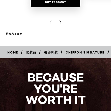
BUY PRODUCT
BUY PR
PREVIOUS CARD
NEXT CARD
檢視所有產品
/
/
/
/
HOME
化妝品
唇部彩妝
CHIFFON SIGNATURE
立
即
購
買
BECAUSE
YOU'RE
WORTH IT