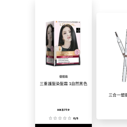
優媚霜
三重護髮染髮霜 1自然黑色
三合一塑
HK$77.9
0/5