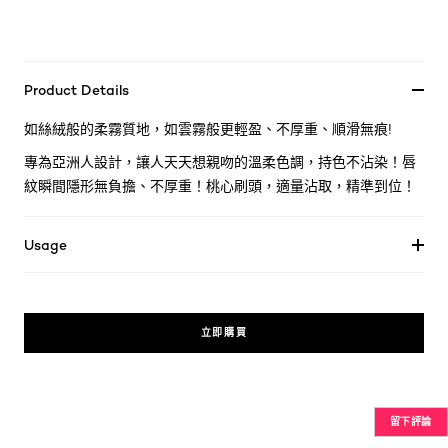
Product Details
如絲絨般的柔霧質地，如雲霧般更輕盈、不厚重、順滑無痕!
專為亞洲人設計，讓人天天想親吻的溫柔色調，持色不沾染！唇
紋瞬間隱形無負擔、不厚重！桃心刷頭，適量沾取，精準到位！
Usage
立即購買
留下評論