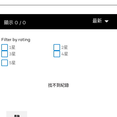
最新
顯示 0 / 0
Filter by rating
1星
2星
3星
4星
5星
找不到紀錄
唇釉