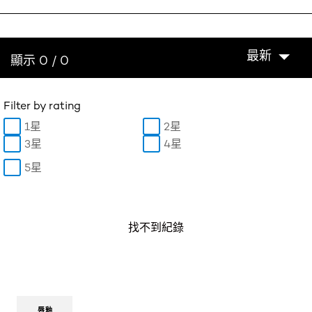
最新
顯示 0 / 0
Filter by rating
1星
2星
3星
4星
5星
找不到紀錄
唇釉