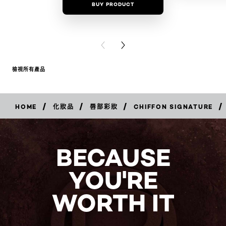
BUY PRODUCT
BUY PR
PREVIOUS CARD
NEXT CARD
檢視所有產品
/
/
/
/
HOME
化妝品
唇部彩妝
CHIFFON SIGNATURE
立
即
購
買
BECAUSE
YOU'RE
WORTH IT