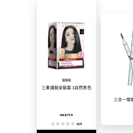
優媚霜
三重護髮染髮霜 1自然黑色
三合一塑
HK$77.9
0/5