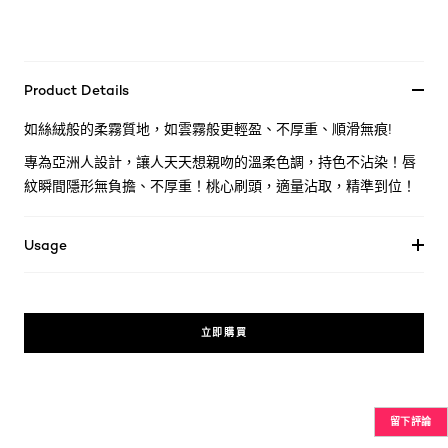
Product Details
如絲絨般的柔霧質地，如雲霧般更輕盈、不厚重、順滑無痕!
專為亞洲人設計，讓人天天想親吻的溫柔色調，持色不沾染！唇
紋瞬間隱形無負擔、不厚重！桃心刷頭，適量沾取，精準到位！
Usage
立即購買
留下評論