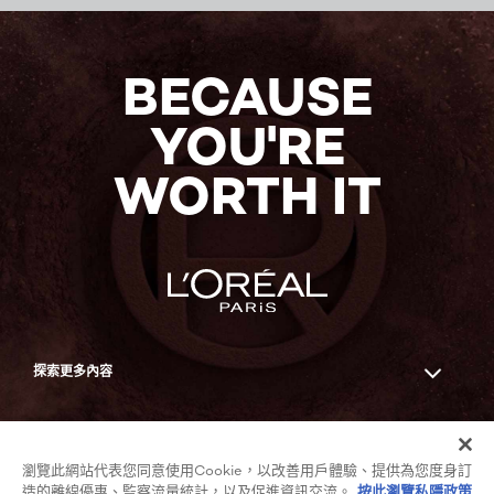
立
即
購
買
BECAUSE
YOU'RE
WORTH IT
探索更多內容
Facebook
YouTube
瀏覽此網站代表您同意使用Cookie，以改善用戶體驗、提供為您度身訂
造的離線優惠、監察流量統計，以及促進資訊交流。
按此瀏覽私隱政策