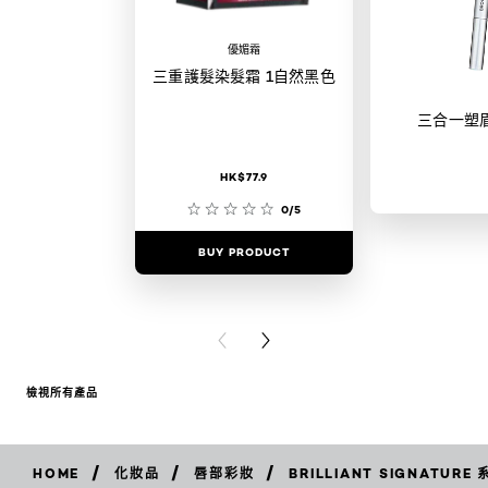
優媚霜
三重護髮染髮霜 1自然黑色
三合一塑
HK$77.9
0/5
BUY PRODUCT
BUY PR
PREVIOUS CARD
NEXT CARD
檢視所有產品
/
/
/
HOME
化妝品
唇部彩妝
BRILLIANT SIGNATURE 