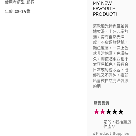
使用者類型: 顧客
MY NEW
FAVORITE
年齡:
25-34歲
PRODUCT!
這款缎光持色唇釉質
地柔滑，上唇非常舒
適，帶有自然光澤
感，不會過於黏膩。
顯色度高，一次上色
就非常飽滿，色澤持
久，即使吃東西也不
太容易掉色。最適合
日常或約會妝容，既
優雅又不浮誇。推薦
給喜歡自然亮澤唇妝
的朋
產品品質
是的，我推薦這
件產品
#Product Supplied