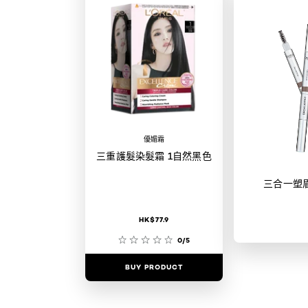
優媚霜
三重護髮染髮霜 1自然黑色
三合一塑
HK$77.9
0/5
BUY PRODUCT
BUY PR