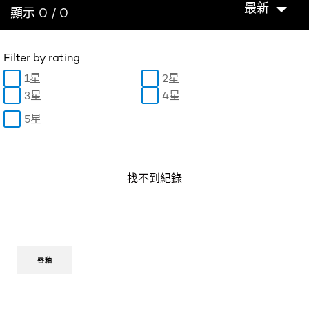
最新
顯示 0 / 0
Filter by rating
1星
2星
3星
4星
5星
找不到紀錄
唇釉