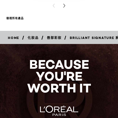
PREVIOUS CARD
NEXT CARD
檢視所有產品
/
/
/
HOME
化妝品
唇部彩妝
BRILLIANT SIGNATURE 
立
即
購
買
BECAUSE
YOU'RE
WORTH IT