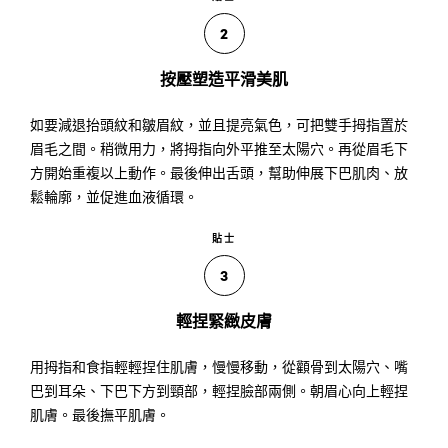
2
按壓塑造平滑美肌
如要減退抬頭紋和皺眉紋，並且提亮氣色，可把雙手拇指置於
眉毛之間。稍微用力，將拇指向外平推至太陽穴。再從眉毛下
方開始重複以上動作。最後伸出舌頭，幫助伸展下巴肌肉、放
鬆輪廓，並促進血液循環。
貼士
3
輕捏緊緻皮膚
用拇指和食指輕輕捏住肌膚，慢慢移動，從顴骨到太陽穴、嘴
巴到耳朵、下巴下方到頸部，輕捏臉部兩側。朝眉心向上輕捏
肌膚。最後撫平肌膚。