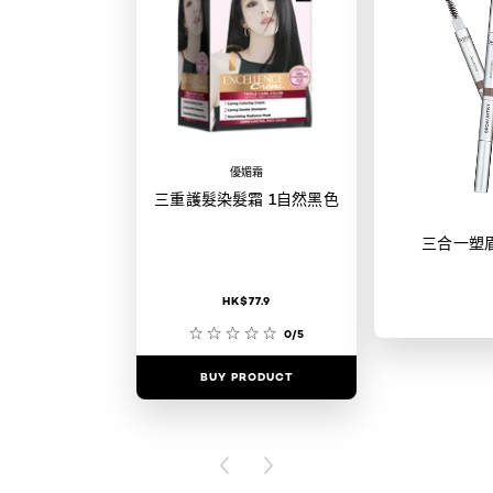
優媚霜
三重護髮染髮霜 1自然黑色
三合一塑
HK$77.9
0/5
BUY PRODUCT
BUY PR
PREVIOUS CARD
NEXT CARD