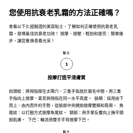
您使用抗衰老乳霜的方法正確嗎？
查看以下久經驗證的美容貼士，了解如何正確使用抗衰老乳
霜，發揮最佳抗衰老功效！ 按摩、按壓、輕拍和提亮：簡單幾
步，讓您重煥青春光采！
貼士
1
按摩打造平滑膚質
抬頭紋：將拇指按在太陽穴，三隻手指放於眉毛中間。用三隻
手指向上按摩，直至與拇指在同一水平高度。 臉頰：採用由下
而上、由內而外的手勢，從臉部中央開始按摩雙頰和唇周。 魚
尾紋：以打圈方式按摩魚尾紋。 頸部：用手掌反覆向上撫平頸
部肌膚。 下巴：輪流用雙手手背按摩下巴。
貼士