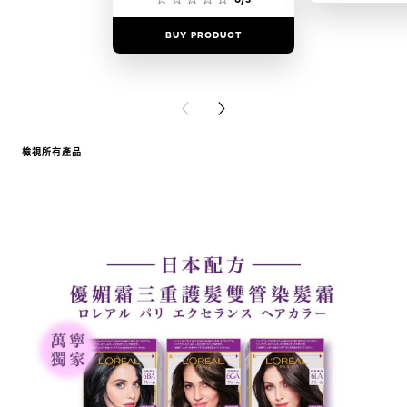
BUY PRODUCT
BUY PR
PREVIOUS CARD
NEXT CARD
檢視所有產品