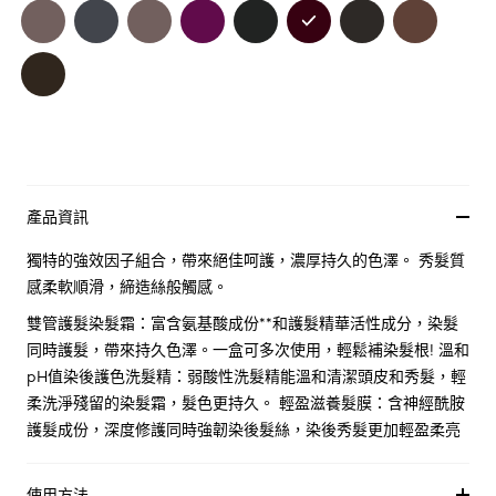
產品資訊
獨特的強效因子組合，帶來絕佳呵護，濃厚持久的色澤。 秀髮質
感柔軟順滑，締造絲般觸感。
雙管護髮染髮霜：富含氨基酸成份**和護髮精華活性成分，染髮
同時護髮，帶來持久色澤。一盒可多次使用，輕鬆補染髮根! 溫和
pH值染後護色洗髮精：弱酸性洗髮精能溫和清潔頭皮和秀髮，輕
柔洗淨殘留的染髮霜，髮色更持久。 輕盈滋養髮膜：含神經酰胺
護髮成份，深度修護同時強韌染後髮絲，染後秀髮更加輕盈柔亮
使用方法