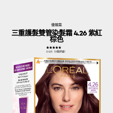
優媚霜
三重護髮雙管染髮霜 4.26 紫紅
棕色
0.0/5（0個評論）