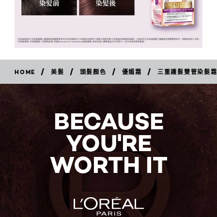
/
/
/
/
HOME
美髮
頭髮顏色
優媚霜
三重護髮雙管染髮
立
即
購
買
BECAUSE
YOU'RE
WORTH IT