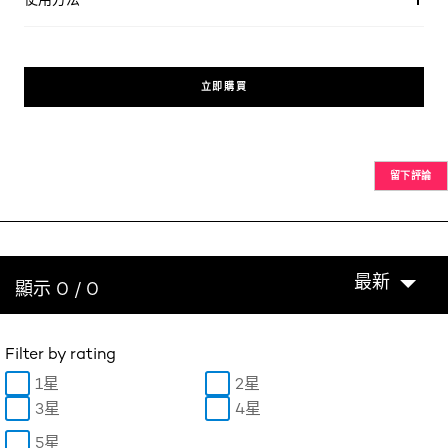
立即購買
留下評論
最新
顯示 0 / 0
Filter by rating
1星
2星
3星
4星
5星