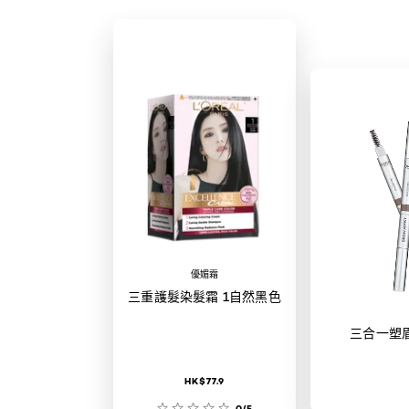
優媚霜
三重護髮染髮霜 1自然黑色
三合一塑
HK$77.9
0/5