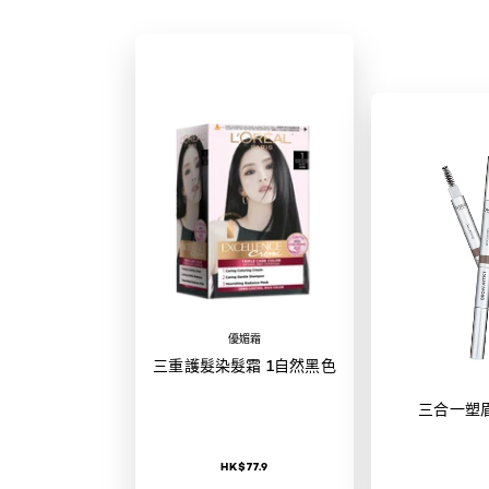
優媚霜
三重護髮染髮霜 1自然黑色
三合一塑
HK$77.9