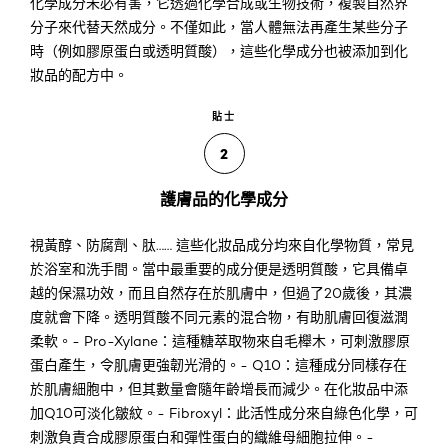
化學成分未必有害，它透過化學合成或生物技術，複製自然界
分子來代替天然成分。不僅如此，當人體無法再產生某些分子
時（例如膠原蛋白或透明質酸），這些化學成分也被添加到化
妝品的配方中。
貼士
2
護膚品的化學成分
視黃醇、防腐劑、肽…… 這些化妝品成分均來自化學物質，常見
於浴室和洗手間。當中最重要的成分便是透明質酸，它具備卓
越的保濕功效，而且自然存在於肌膚中，但過了20歲後，其濃
度就會下降。透明質酸不同元素的混合物，有助肌膚回復滋潤
柔軟。- Pro-Xylane：這種糖萃取物來自毛櫸木，可刺激膠原
蛋白產生，令肌膚更強韌光滑的。- Q10：這種成分同樣存在
於肌膚細胞中，但其數量會隨年齡增長而減少。在化妝品中添
加Q10可淡化皺紋。- Fibroxyl：此活性成分來自綠色化學，可
刺激負責合成膠原蛋白和彈性蛋白的織維母細胞拉伸。-