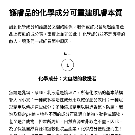
護膚品的化學成分可重建肌膚本質
談到化學成分和護膚品之間的關係，我們或許只會想起護膚產
品上複雜的成分表。事實上並非如此！ 化學成分並不是護膚的
敵人，讓我們一起細看箇中原因。
貼士
1
化學成分：大自然的救援者
無論是乳霜、啫喱、乳液還是護理油，所有化妝品的基本結構
都大同小異：一種或多種活性成分用以確保產品效用；一種賦
形劑用以傳送這些成分；多種添加劑用以製造香氣、防腐、起
泡及穩定pH值。這些不同的成分可能源自植物、動物或礦物，
甚至是合成物。但眾所周知，自然資源並非取之不盡。因此，
為了保護自然資源和拯救化妝品產業，化學成分便應運而生！