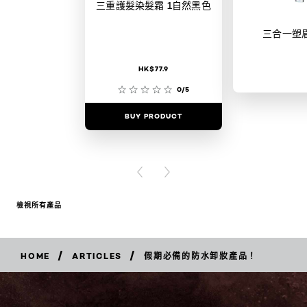
三重護髮染髮霜 1自然黑色
三合一塑
HK$77.9
0/5
BUY PRODUCT
BUY PR
PREVIOUS CARD
NEXT CARD
檢視所有產品
/
/
HOME
ARTICLES
假期必備的防水卸妝產品！