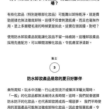
場？
有些化妝品（特別是眼部化妝品）可能難以卸除乾淨，就是費
勁搓揉也無法徹底卸除。這樣不但會刺激肌膚，而且也毫無作
用，塗上多層睫毛液的時候更是如此。這實在很困擾，對吧？
使用防水卸妝產品就能讓化妝品不留一絲痕跡。這種卸妝產品
採用先進配方，可以瞬間溶解化妝品，令肌膚潔淨清新。
貼士
3
防水卸妝產品是您的夏日好夥伴
衆所周知，玩水中活動、行山走到流汗或懶洋洋曬太陽時，
「一般」的化妝品都無法維持太長時間。這時，我們就會選擇
防水防汗的化妝品，也代表卸妝將成爲一場惡夢。 我們平時使
用的潔面產品可能無法徹底卸除化妝品，因此會阻塞肌膚，令