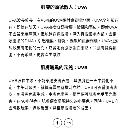
肌膚的頭號敵人：UVA
UVA波長較長，有95%的UVA輻射會到達地面。UVA全年都存
在，即使在陰天，UVA亦會穿透雲層、玻璃和表皮。即使UVA
不會帶來疼痛感，但能夠穿透皮膚，深入真皮細胞內部，會損
壞細胞的DNA，引起曬傷、發炎、過敏和色素問題。UVA也是
導致皮膚老化的元兇，它會削弱膠原蛋白網絡，令肌膚變得鬆
弛，不再緊緻，更會產生皺紋。
肌膚曬黑的元兇：UVB
UVB波長中等，不能穿透皮膚表層。其強度在一天中變化不
定，中午時最強，就算有雲層遮擋時亦然。UVB可影響肌膚表
皮，刺激黑色素生成，令膚色變黑，從而保護肌膚免受陽光傷
害。在48小時內，肌膚便會呈現持久的小麥色。同時，UVB亦
會導致曬傷、過敏反應，甚至是皮膚癌的成因。