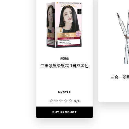
優媚霜
三重護髮染髮霜 1自然黑色
三合一塑
HK$77.9
0/5
BUY PRODUCT
BUY PR