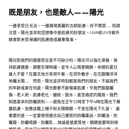
既是朋友，也是敵人——陽光
一邊享受日光浴，一邊展現美麗的古銅肌膚，好不愜意…… 但請
注意，陽光並非如您想像中是肌膚的好朋友。UVA和UVB紫外
線會對未受保護的肌膚造成嚴重傷害。
陽光對我們的健康而言是不可缺少的。陽光可以強化骨骼、保
持肌膚健康、調整生理時鐘，並令人心情更開朗。休閒的夏日
誰人不愛？在露天地方享用午餐、在郊外散步、在花園懶洋洋
地曬太陽…… 然而，陽光並非時刻都是我們的朋友。不論我們
的年齡或身在何處，陽光都會不斷傷害肌膚，令我們面臨曬
傷、老人斑、肌膚老化、皺紋、脫水，甚至癌症的風險。我們
知道基本的防曬原則——避免在正午12時至下午4時在陽光下暴
露肌膚，並應該戴上帽子和太陽眼鏡，不宜在陽光下久留。 最
重要的是，一定要使用適合自己膚質的防曬產品。防曬油、防
曬霜、防曬噴霧、防曬乳……無論是甚麼質地，關鍵是要時刻保