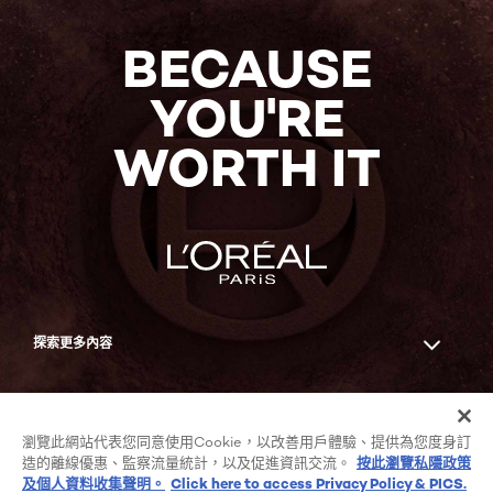
BECAUSE
YOU'RE
WORTH IT
探索更多內容
Facebook
YouTube
瀏覽此網站代表您同意使用Cookie，以改善用戶體驗、提供為您度身訂
造的離線優惠、監察流量統計，以及促進資訊交流。
按此瀏覽私隱政策
及個人資料收集聲明。
Click here to access Privacy Policy & PICS.
COOKIE列表