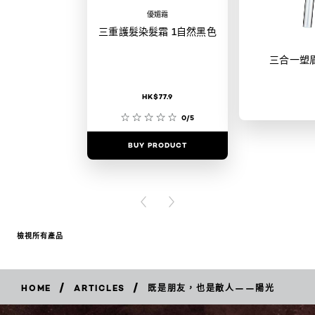
優媚霜
三重護髮染髮霜 1自然黑色
三合一塑
HK$77.9
0/5
BUY PRODUCT
BUY PR
PREVIOUS CARD
NEXT CARD
檢視所有產品
/
/
HOME
ARTICLES
既是朋友，也是敵人——陽光