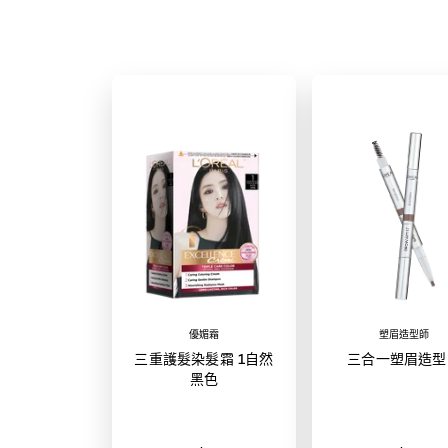
優媚霜
塑眉造型師
三重護髮染髮霜 1自然
三合一塑眉造型
黑色