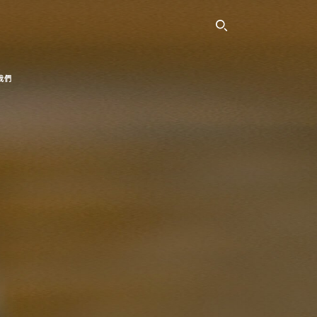
SEARCH THI
我們