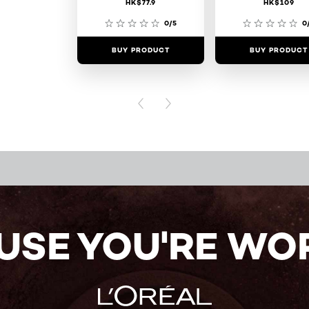
HK$77.9
HK$109
0/5
0
BUY PRODUCT
BUY PRODUCT
PREVIOUS CARD
NEXT CARD
USE YOU'RE WOR