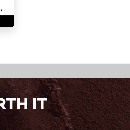
/5
TH IT