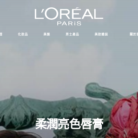
理
化妝品
美髮
男士產品
美妝雜誌
關於
柔潤亮色唇膏