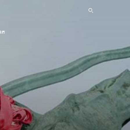
SEARCH THI
我們