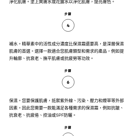
淨化肌膚。塗上爽膚水或花露水以淨化肌膚，提亮膚色。
步驟
4
補水。精華素中的活性成分濃度比保濕霜還要高，是深層保濕
肌膚的首選。選擇一款適合您肌膚類型和需求的產品，例如提
升輪廓、抗衰老、撫平肌膚或抗疲勞等功效。
步驟
6
保濕。您要保護肌膚，抵禦紫外線、污染、壓力和煙草等外部
因素。因此您需要一款能滿足各種需求的保濕霜，例如抗皺、
抗衰老、抗疲倦、控油或SPF防曬。
步驟