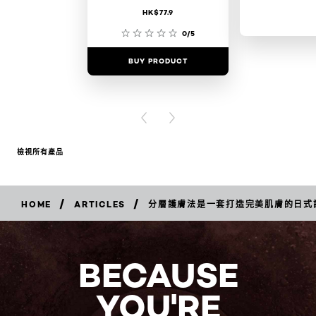
HK$77.9
0/5
BUY PRODUCT
BUY PR
PREVIOUS CARD
NEXT CARD
檢視所有產品
/
/
HOME
ARTICLES
分層護膚法是一套打造完美肌膚的日式
BECAUSE
YOU'RE