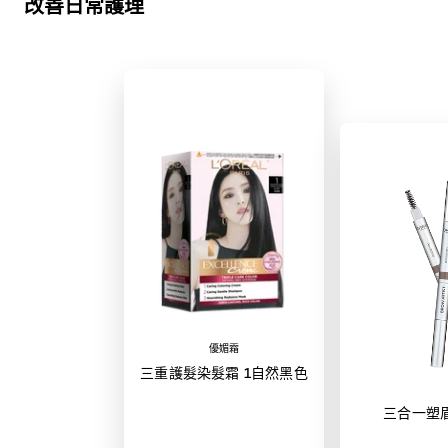
改善日常護理
優媚霜
三重護髮染髮霜 1自然黑色
三合一塑