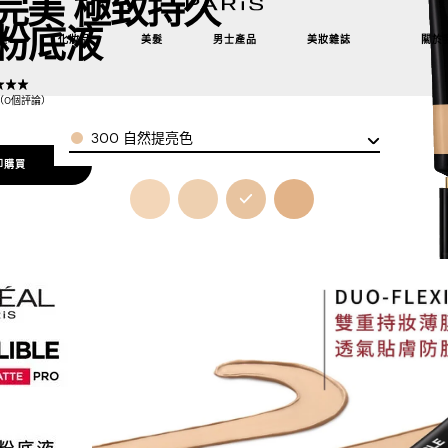
完美 極致持久
粉底液
理
化妝品
美髮
男士產品
美妝雜誌
關於
5（0個評論）
Color
300 自然提亮色
即購買