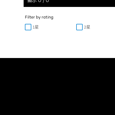
顯示 0 / 0
Filter by rating
1星
2星
Skip the slider: Body Care Articles