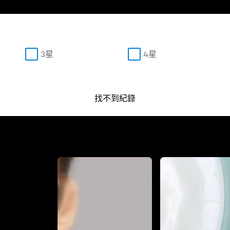
3星
4星
找不到紀錄