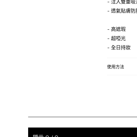
- 注入雙重
- 透氣貼膚防
- 高遮瑕​
- 超啞光​
- 全日持妝
使用方法