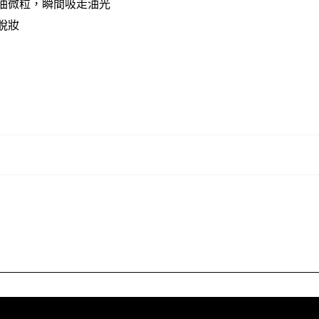
吸油微粒，瞬間吸走油光​
脫妝​