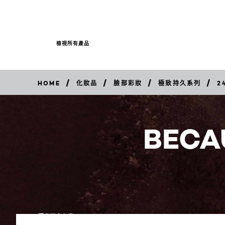
檢視所有產品
/
/
/
/
HOME
化妝品
臉部彩妝
極致持久系列
2
立
即
購
買
BECA
探索更多內容