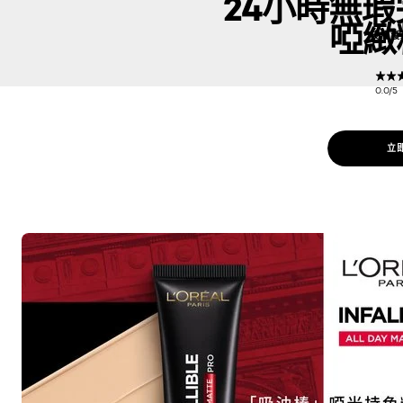
24小時無瑕
啞緻
皮膚護
0.0/
立