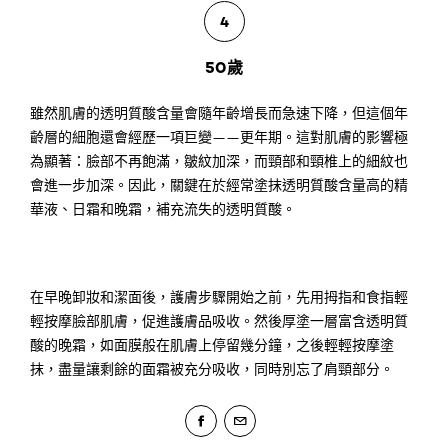
4
50歲
雖然肌膚的透明質酸含量會隨年齡增長而急速下降，但這個年
齡層的細胞還會經歷一項巨變——更年期。這對肌膚的影響極
為顯著：臉部不再飽滿，皺紋加深，而頸部和頸椎上的細紋也
會進一步加深。因此，關鍵在於經常塗抹透明質酸含量高的精
華液、日霜和晚霜，補充流失的透明質酸。
在早晚卸妝和潔面後，護膚步驟開始之前，先用拇指和食指輕
輕按摩臉部肌膚，促進護膚品吸收。然後厚塗一層富含透明質
酸的晚霜，如面膜般在肌膚上停留幾分鐘，之後輕輕按摩塗
抹，盡量讓剩餘的面霜被充分吸收，同時別忘了肩頸部分。