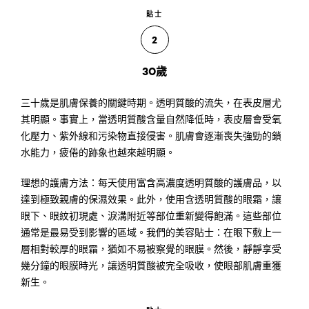
貼士
2
30歲
三十歲是肌膚保養的關鍵時期。透明質酸的流失，在表皮層尤
其明顯。事實上，當透明質酸含量自然降低時，表皮層會受氧
化壓力、紫外線和污染物直接侵害。肌膚會逐漸喪失強勁的鎖
水能力，疲倦的跡象也越來越明顯。
理想的護膚方法：每天使用富含高濃度透明質酸的護膚品，以
達到極致親膚的保濕效果。此外，使用含透明質酸的眼霜，讓
眼下、眼紋初現處、淚溝附近等部位重新變得飽滿。這些部位
通常是最易受到影響的區域。我們的美容貼士：在眼下敷上一
層相對較厚的眼霜，猶如不易被察覺的眼膜。然後，靜靜享受
幾分鐘的眼膜時光，讓透明質酸被完全吸收，使眼部肌膚重獲
新生。