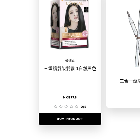
優媚霜
三重護髮染髮霜 1自然黑色
三合一塑
HK$77.9
0/5
BUY PRODUCT
BUY PR