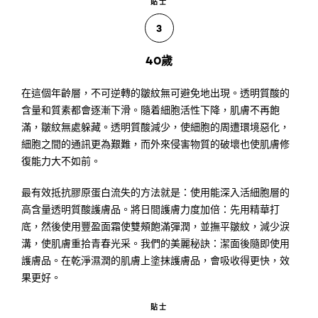
貼士
3
40歲
在這個年齡層，不可逆轉的皺紋無可避免地出現。透明質酸的
含量和質素都會逐漸下滑。隨着細胞活性下降，肌膚不再飽
滿，皺紋無處躲藏。透明質酸減少，使細胞的周遭環境惡化，
細胞之間的通訊更為艱難，而外來侵害物質的破壞也使肌膚修
復能力大不如前。
最有效抵抗膠原蛋白流失的方法就是：使用能深入活細胞層的
高含量透明質酸護膚品。將日間護膚力度加倍：先用精華打
底，然後使用豐盈面霜使雙頰飽滿彈潤，並撫平皺紋，減少淚
溝，使肌膚重拾青春光采。我們的美麗秘訣：潔面後隨即使用
護膚品。在乾淨濕潤的肌膚上塗抹護膚品，會吸收得更快，效
果更好。
貼士