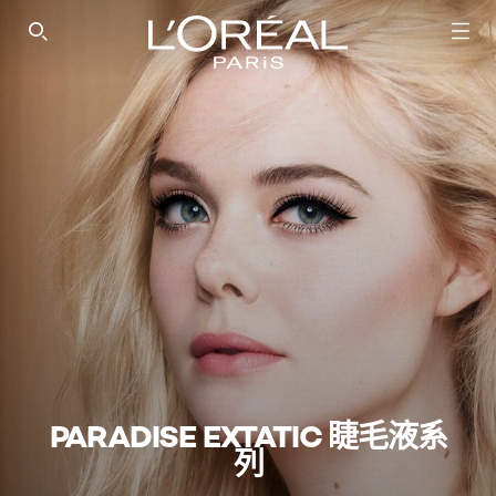
SEARCH THIS SITE
PARADISE EXTATIC 睫毛液系
列