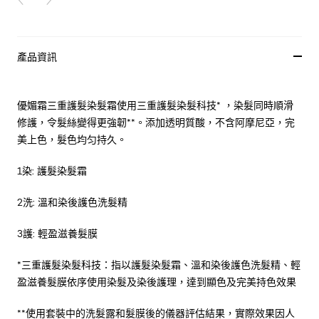
PREVIOUS CARD
NEXT CARD
產品資訊
優媚霜三重護髮染髮霜
使用
三重護髮染髮
科技
*
，
染髮同時順滑
修護，令髮絲變得更強韌
**
。添加透明質酸，不含阿摩尼亞，完
美上色，髮色均匀持久。
1
染
:
護髮染髮霜
2
洗
:
溫和
染後護色洗髮精
3
護
:
輕盈滋養髮膜
*
三重護髮染髮
科技：指以護髮染髮霜、溫和染後護色洗髮精、輕
盈滋養髮膜依序使用染髮及染後護理，達到顯色及完美持色效果
**
使用套裝中的洗髮露和髮膜後的儀器評估結果，實際效果因人