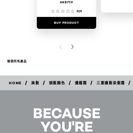
HK$77.9
0/5
BUY PRODUCT
BUY PR
PREVIOUS CARD
NEXT CARD
檢視所有產品
/
/
/
/
/
HOME
美髮
頭髮顏色
優媚霜
三重護髮染髮霜
立
即
購
買
BECAUSE
YOU'RE