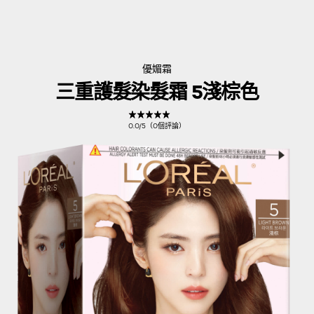
優媚霜
三重護髮染髮霜 5淺棕色
0.0/5（0個評論）