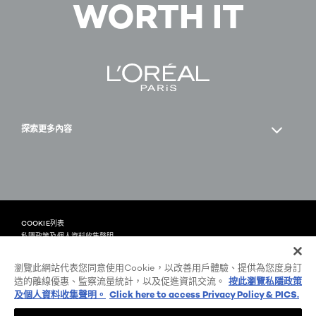
WORTH IT
探索更多內容
Facebook
YouTube
COOKIE列表
私隱政策及個人資料收集聲明
條款及細則
顧客評分與條款
瀏覽此網站代表您同意使用Cookie，以改善用戶體驗、提供為您度身訂
-zh
@ 2026 L'Oréal Paris
造的離線優惠、監察流量統計，以及促進資訊交流。
按此瀏覽私隱政策
及個人資料收集聲明。
Click here to access Privacy Policy & PICS.