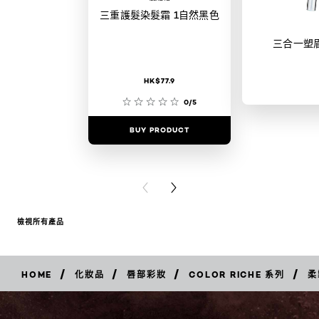
三重護髮染髮霜 1自然黑色
三合一塑
HK$77.9
0/5
BUY PRODUCT
BUY PR
PREVIOUS CARD
NEXT CARD
檢視所有產品
/
/
/
/
HOME
化妝品
唇部彩妝
COLOR RICHE 系列
柔
立
即
購