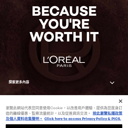
買
BECAUSE
YOU'RE
WORTH IT
探索更多內容
Facebook
YouTube
瀏覽此網站代表您同意使用Cookie，以改善用戶體驗、提供為您度身訂
造的離線優惠、監察流量統計，以及促進資訊交流。
按此瀏覽私隱政策
及個人資料收集聲明。
Click here to access Privacy Policy & PICS.
COOKIE列表
私隱政策及個人資料收集聲明