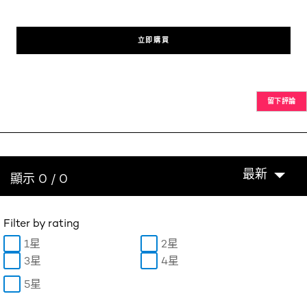
立即購買
留下評論
最新
顯示 0 / 0
Filter by rating
1星
2星
3星
4星
5星