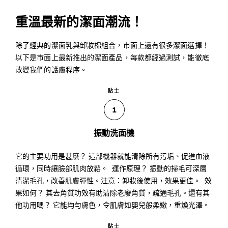
重溫最新的潔面潮流！
除了經典的潔面乳與卸妝棉組合，市面上還有很多潔面選擇！
以下是市面上最新推出的潔面產品，每款都經過測試，能徹底
改變我們的護膚程序。
貼士
1
振動洗面機
它的主要功用是甚麼？ 這部機器就能清除所有污垢、促進血液
循環，同時讓臉部肌肉放鬆。 運作原理？ 振動的掃毛可深層
清潔毛孔，改善肌膚彈性。注意：卸妝後使用，效果更佳。 效
果如何？ 其去角質功效有助清除老廢角質，疏通毛孔。還有其
他功用嗎？ 它能均勻膚色，令肌膚如嬰兒般柔嫩，重煥光澤。
貼士