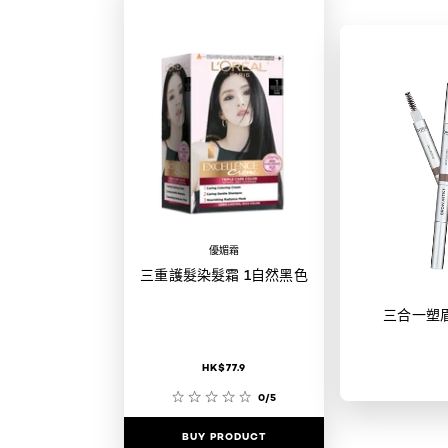
優媚霜
三重護髮染髮霜 1自然黑色
三合一塑
HK$77.9
0/5
BUY PRODUCT