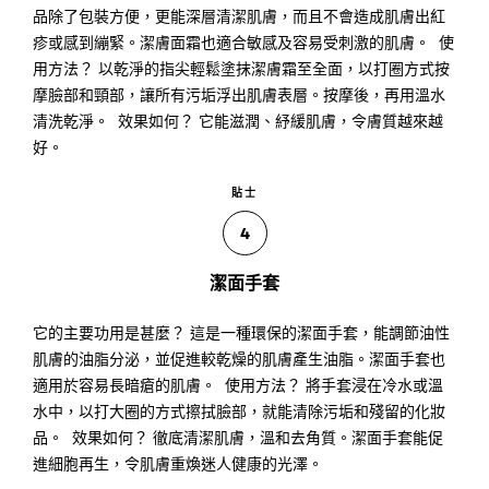
品除了包裝方便，更能深層清潔肌膚，而且不會造成肌膚出紅
疹或感到繃緊。潔膚面霜也適合敏感及容易受刺激的肌膚。 使
用方法？ 以乾淨的指尖輕鬆塗抹潔膚霜至全面，以打圈方式按
摩臉部和頸部，讓所有污垢浮出肌膚表層。按摩後，再用溫水
清洗乾淨。 效果如何？ 它能滋潤、紓緩肌膚，令膚質越來越
好。
貼士
4
潔面手套
它的主要功用是甚麼？ 這是一種環保的潔面手套，能調節油性
肌膚的油脂分泌，並促進較乾燥的肌膚產生油脂。潔面手套也
適用於容易長暗瘡的肌膚。 使用方法？ 將手套浸在冷水或溫
水中，以打大圈的方式擦拭臉部，就能清除污垢和殘留的化妝
品。 效果如何？ 徹底清潔肌膚，溫和去角質。潔面手套能促
進細胞再生，令肌膚重煥迷人健康的光澤。