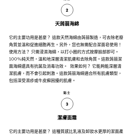
2
天蒟蒻海綿
它的主要功用是甚麼？ 這款天然海綿由蒟蒻製造，可去除老廢
角質並溫和促進細胞再生。另外，您也無需配合潔面皂使用！
使用方法？ 只需浸濕海綿，以打小圈的方式按摩臉部即可。
100%純天然，溫和地深層清潔肌膚和去除角質。這款蒟蒻潔
面海綿還具有抗菌及消毒功效。 效果如何？ 它能夠能深層清
潔肌膚，而不會引起刺激。這款蒟蒻海綿適合所有肌膚類型，
包括深受濕疹或牛皮癬困擾的肌膚。
貼士
3
潔膚面霜
它的主要功用是甚麼？ 這種質感比乳液及卸妝水更厚的潔面產