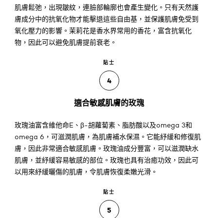
肌膚鬆弛，出現皺紋，連臉部輪廓也會產生變化。只有天然護
膚成分中的抗氧化物才能擊退這些自由基，並保護肌膚免受到
氧化壓力的影響。茉莉花是香水界常用的香花，富含抗氧化
物，因此可以避免肌膚提前衰老。
貼士
4
適合敏感肌膚的玫瑰
玫瑰油富含維他命E、β-胡蘿蔔素、脂肪酸以及omega 3和
omega 6，可滋潤肌膚，為肌膚補水保濕。它能紓緩和修復肌
膚，因此非常適合敏感肌膚。玫瑰油成分豐富，可以滋潤缺水
肌膚，並紓緩容易敏感的部位。玫瑰也具有治癒功效，因此可
以用來紓緩曬傷的肌膚，令肌膚恢復柔嫩光滑。
貼士
5