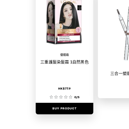
優媚霜
三重護髮染髮霜 1自然黑色
三合一塑
HK$77.9
0/5
BUY PRODUCT
BUY PR