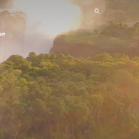
SEARCH THI
我們