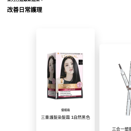
改善日常護理
優媚霜
三重護髮染髮霜 1自然黑色
三合一塑