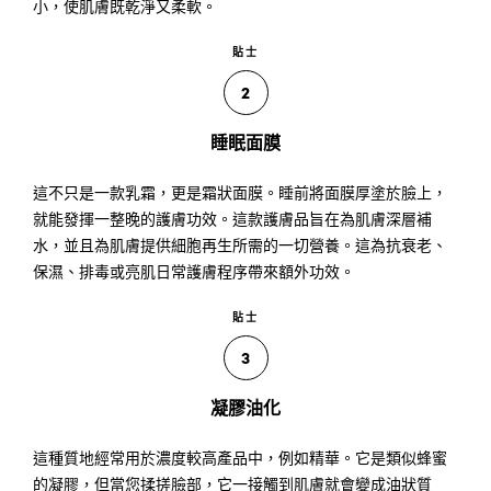
小，使肌膚既乾淨又柔軟。
貼士
2
睡眠面膜
這不只是一款乳霜，更是霜狀面膜。睡前將面膜厚塗於臉上，
就能發揮一整晚的護膚功效。這款護膚品旨在為肌膚深層補
水，並且為肌膚提供細胞再生所需的一切營養。這為抗衰老、
保濕、排毒或亮肌日常護膚程序帶來額外功效。
貼士
3
凝膠油化
這種質地經常用於濃度較高產品中，例如精華。它是類似蜂蜜
的凝膠，但當您揉搓臉部，它一接觸到肌膚就會變成油狀質