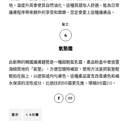
地。溫度升高會使其自然油化。這種質感怡人舒適，能為日常
護膚程序帶來額外的享受和樂趣。您定會愛上這種護膚品。
貼士
4
氣墊霜
此新興的韓國護膚趨勢是一種超輕盈乳霜，產品粉盒中會放置
海綿質地的「氣墊」，方便您隨時補妝。使用方法是把氣墊輕
輕拍在臉上，以遮瑕或均勻膚色。這種產品富含改善膚色和補
水保濕的活性成分，比過往的BB霜更先進，堪稱BB霜2.0。
提示
< 5分鐘