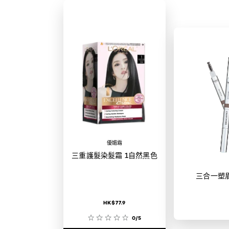
優媚霜
三重護髮染髮霜 1自然黑色
三合一塑
HK$77.9
0/5