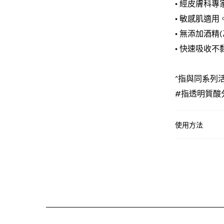
• 經皮膚科專
• 敏感肌適用
• 無添加酒精
• 快速吸收不
^指與同系列
#指透明質酸
使用方法