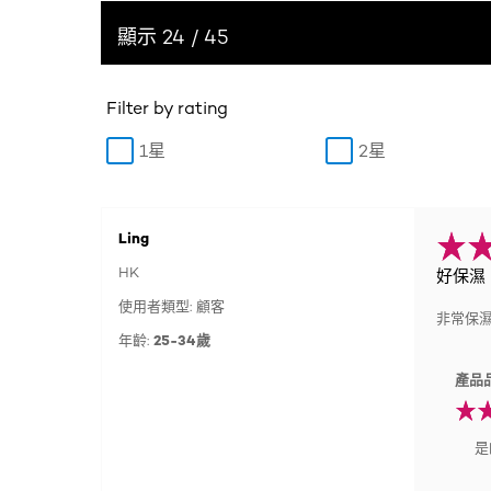
顯示 24 / 45
Filter by rating
1星
2星
Ling
HK
好保濕
使用者類型: 顧客
非常保
年齡:
25-34歲
產品
是