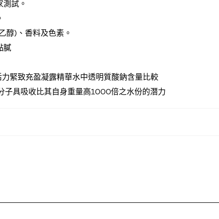
家測試。
。
(乙醇)、香料及色素。
黏膩
活力緊致充盈凝露精華水中透明質酸鈉含量比較
分子具吸收比其自身重量高1000倍之水份的潛力