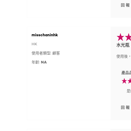
回報
misschaninhk
HK
水光瓶
使用者類型: 顧客
使用後
年齡:
NA
產品
是
回報