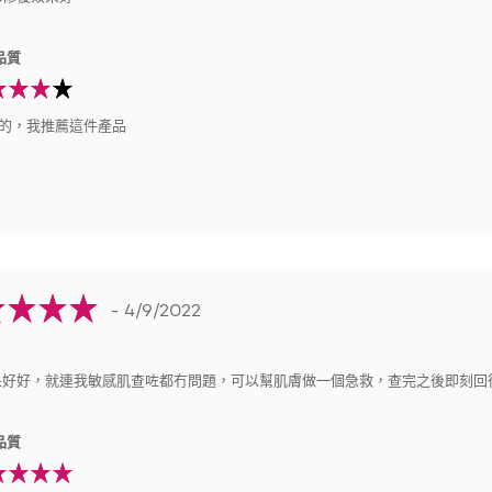
品質
的，我推薦這件產品
- 4/9/2022
果好好，就連我敏感肌查咗都冇問題，可以幫肌膚做一個急救，查完之後即刻回
品質