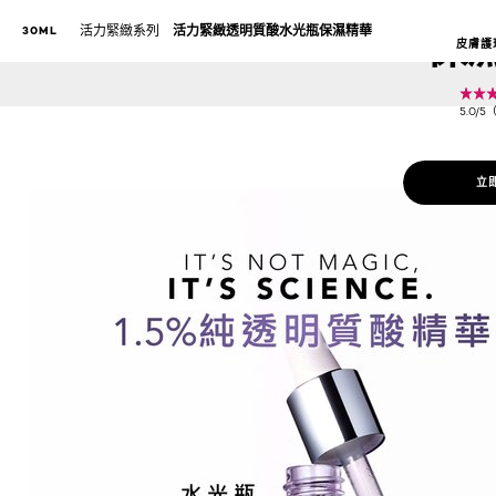
活力緊緻透
保
活力緊緻系列
活力緊緻透明質酸水光瓶保濕精華
30ML
皮膚護
5.0/
立