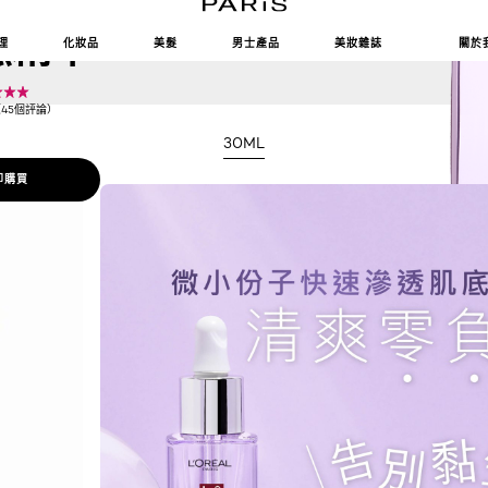
明質酸水光瓶
濕精華
理
化妝品
美髮
男士產品
美妝雜誌
關於
5（45個評論）
30ML
即購買