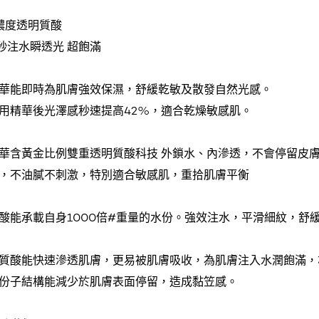
高濃度透明質酸
瓶秒注水瞬透光 超飽滿
華能即時為肌膚強效保濕，舒緩乾敏及散發自然光感。
用精華後光澤感秒速提高42%，適合乾燥敏感肌。
華含黃金比例雙重透明質酸科技 外鎖水、內滲透，不會停留皮
，不油膩不刺激，特別適合敏感肌，重拾肌膚平衡
酸能承載自身1000倍#重量的水份。強效注水，平滑細紋，舒
質酸能快速滲透肌膚，更易被肌膚吸收，為肌膚注入水潤飽滿，
份子結構能減少於肌膚表面停留，造成黏笠感。