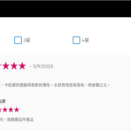
3星
4星
- 5/9/2022
濕，令肌膚快速變得柔軟有彈性。水狀質地容易吸收，唔會黐立立。
品質
的，我推薦這件產品