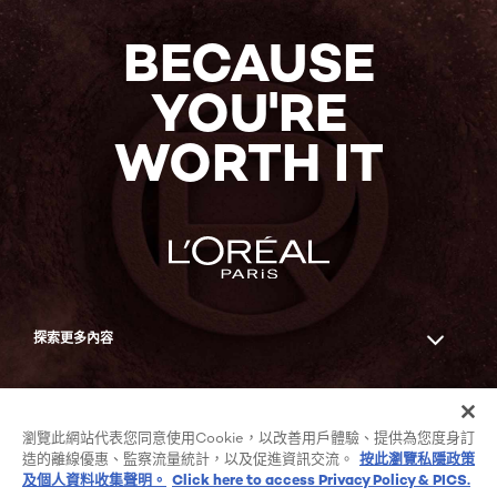
即
購
買
BECAUSE
YOU'RE
WORTH IT
探索更多內容
Facebook
YouTube
瀏覽此網站代表您同意使用Cookie，以改善用戶體驗、提供為您度身訂
造的離線優惠、監察流量統計，以及促進資訊交流。
按此瀏覽私隱政策
及個人資料收集聲明。
Click here to access Privacy Policy & PICS.
COOKIE列表