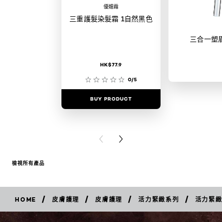
優媚霜
三重護髮染髮霜 1自然黑色
三合一塑
HK$77.9
0/5
BUY PRODUCT
BUY PR
PREVIOUS CARD
NEXT CARD
檢視所有產品
/
/
/
/
HOME
皮膚護理
皮膚護理
活力緊緻系列
活力緊
立