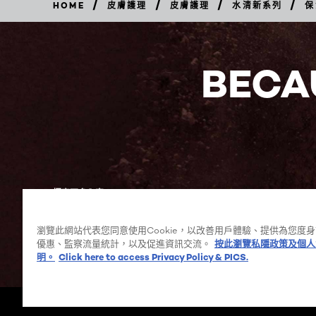
/
/
/
/
HOME
皮膚護理
皮膚護理
水清新系列
保
立
即
購
買
BECA
探索更多內容
瀏覽此網站代表您同意使用Cookie，以改善用戶體驗、提供為您度
優惠、監察流量統計，以及促進資訊交流。
按此瀏覽私隱政策及個人
Facebook
YouTube
明。
Click here to access Privacy Policy & PICS.