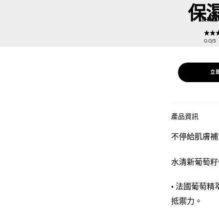
保
皮膚護
0.0/
立
產品資訊
不停給肌膚補
水清新葡萄籽
• 法國葡萄
抵禦力。