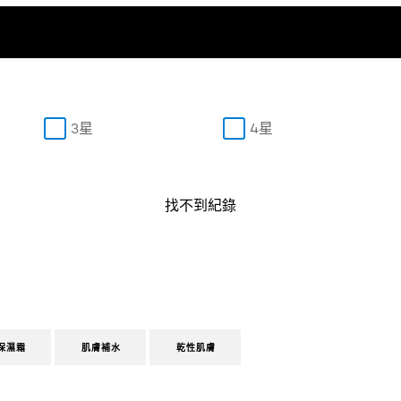
3星
4星
找不到紀錄
保濕霜
肌膚補水
乾性肌膚