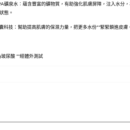
PA礦泉水︰蘊含豐富的礦物質，有助強化肌膚屏障，注入水分
狀態。
*微囊科技：幫助提高肌膚的保濕力量，把更多水份**緊緊鎖進皮膚
玻尿酸 **經體外測試