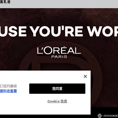
濕乳液
USE YOU'RE WOR
身訂造的離線
我同意
資料收集聲
Cookie 信息
-zh
COOKI