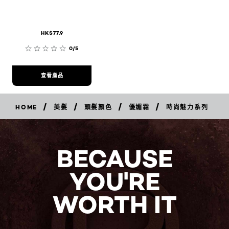
HK$77.9
0/5
查看產品
/
/
/
/
HOME
美髮
頭髮顏色
優媚霜
時尚魅力系列
BECAUSE
YOU'RE
WORTH IT