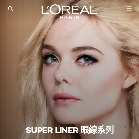
SEARCH THIS SITE
SUPER LINER 眼線系列