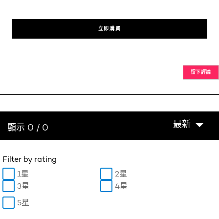
立即購買
留下評論
最新
顯示 0 / 0
Filter by rating
1星
2星
3星
4星
5星