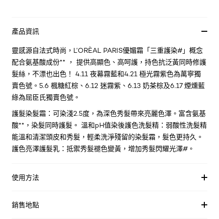
產品資訊
靈感源自法式時尚，L’ORÈAL PARIS優媚霜「三重護染#」概念
配合氨基酸成份** ， 提供高顯色、高呵護，持色抗泛黃同時修護
髮絲，不漂也出色！ 4.11 夜幕霧藍和4.21 極光霧紫色為萬寧獨
賣色號。5.6 楓糖紅棕、6.12 迷霧紫、6.13 奶茶棕及6.17 煙燻藍
綠為屈臣氏獨賣色號。
護髮染髮霜：可染淺2.5度，為深色秀髮帶來亮麗色澤。富含氨基
酸**，染髮同時護髮。 溫和pH值染後護色洗髮精：弱酸性洗髮精
能溫和清潔頭皮和秀髮，輕柔洗淨殘留的染髮霜，髮色更持久。
護色亮澤護髮乳：抵禦秀髮褪色變黃，增加秀髮閃耀光澤#。
使用方法
銷售地點