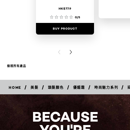
HK$77.9
0/5
BUY PRODUCT
BUY PR
PREVIOUS CARD
NEXT CARD
檢視所有產品
/
/
/
/
/
HOME
美髮
頭髮顏色
優媚霜
時尚魅力系列
立
即
購
買
BECAUSE
YOU'RE