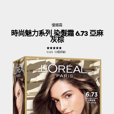
優媚霜
時尚魅力系列 染髮霜 6.73 亞麻
灰棕
0.0/5（0個評論）