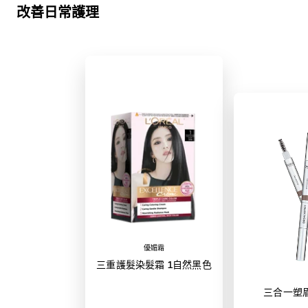
改善日常護理
優媚霜
三重護髮染髮霜 1自然黑色
三合一塑