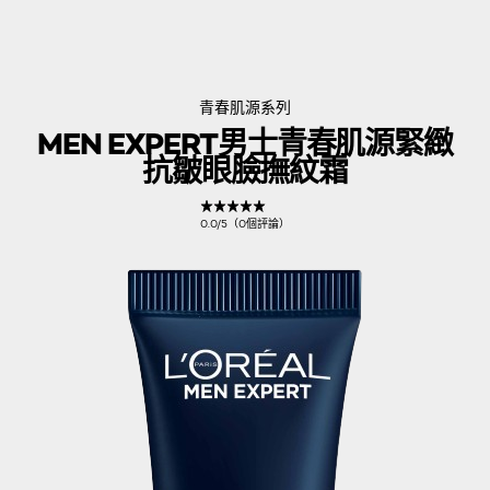
青春肌源系列
MEN EXPERT男士青春肌源緊緻
抗皺眼臉撫紋霜
0.0/5（0個評論）