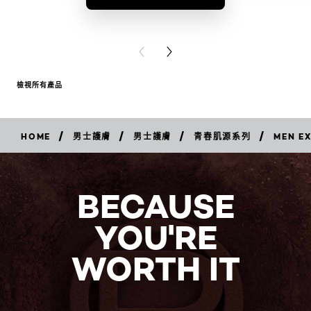
BUY PR
PREVIOUS CARD
NEXT CARD
檢視所有產品
/
/
/
/
HOME
男士護膚
男士護膚
青春肌源系列
MEN 
立
即
購
買
BECAUSE
YOU'RE
WORTH IT