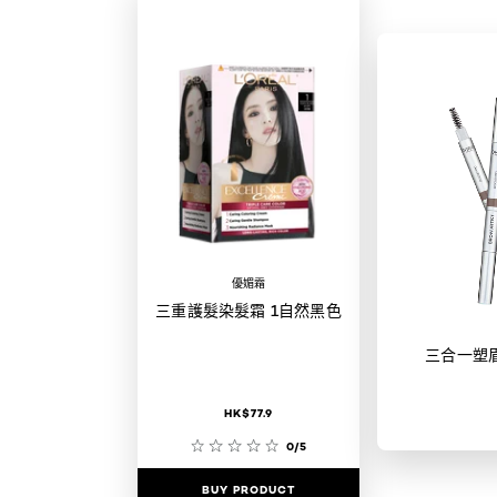
優媚霜
三重護髮染髮霜 1自然黑色
三合一塑
HK$77.9
0/5
BUY PRODUCT