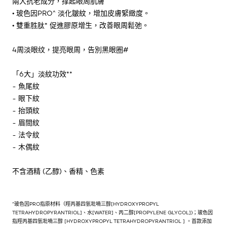
兩大抗老成分，撑起眼周肌膚
• 玻色因PRO^ 淡化皺紋，增加皮膚緊緻度。
• 雙重胜肽* 促進膠原增生，改善眼周鬆弛。
4周淡眼纹，提亮眼周，告別黑眼圈#
「6大」淡紋功效**
- 魚尾紋
- 眼下紋
- 抬頭紋
- 眉間紋
- 法令紋
- 木偶紋
不含酒精 (乙醇)、香精、色素
^玻色因PRO指原材料（羥丙基四氫吡喃三醇[HYDROXYPROPYL
TETRAHYDROPYRANTRIOL]、水[WATER]、丙二醇[PROPYLENE GLYCOL])；玻色因
指羥丙基四氫吡喃三醇 [HYDROXYPROPYL TETRAHYDROPYRANTRIOL ] 。首款添加