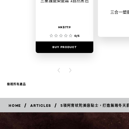
三重護髮染髮霜 1自然黑色
三合一塑
HK$77.9
0/5
BUY PRODUCT
BUY PR
PREVIOUS CARD
NEXT CARD
檢視所有產品
/
/
HOME
ARTICLES
5項阿育吠陀美容貼士，打造無瑕冬天