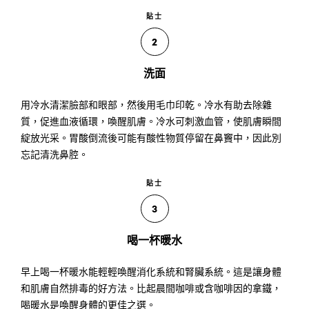
貼士
2
洗面
用冷水清潔臉部和眼部，然後用毛巾印乾。冷水有助去除雜
質，促進血液循環，喚醒肌膚。冷水可刺激血管，使肌膚瞬間
綻放光采。胃酸倒流後可能有酸性物質停留在鼻竇中，因此別
忘記清洗鼻腔。
貼士
3
喝一杯暖水
早上喝一杯暖水能輕輕喚醒消化系統和腎臟系統。這是讓身體
和肌膚自然排毒的好方法。比起晨間咖啡或含咖啡因的拿鐵，
喝暖水是喚醒身體的更佳之選。