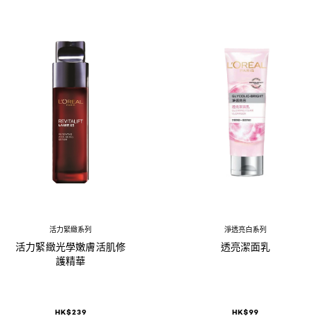
活力緊緻系列
淨透亮白系列
活力緊緻光學嫩膚活肌修
透亮潔面乳
護精華
HK$239
HK$99