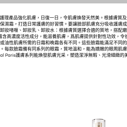
aris皮膚護理產品強化肌膚，日復一日，令肌膚煥發天然美。根據膚
保濕霜，打造日常護膚的好習慣。要讓臉部肌膚充分吸收護膚成
卸妝啫喱、卸妝乳、卸妝水：根據膚質選擇合適的質地，搭配磨
蘊含高濃度活性成分，能滋養肌膚，爲肌膚提供針對性功效，令
或油性肌膚所需的日霜和晚霜各有不同。這些臉霜能滿足不同的
。每款臉霜備有同系列的眼霜，質地溫和，能為嬌嫩的眼周肌膚
Oréal Paris護膚系列能煥發肌膚光采，塑造潔淨無暇、光滑細緻的