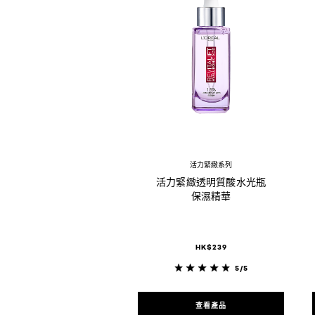
活力緊緻系列
活力緊緻透明質酸水光瓶
保濕精華
HK$239
5/5
查看產品