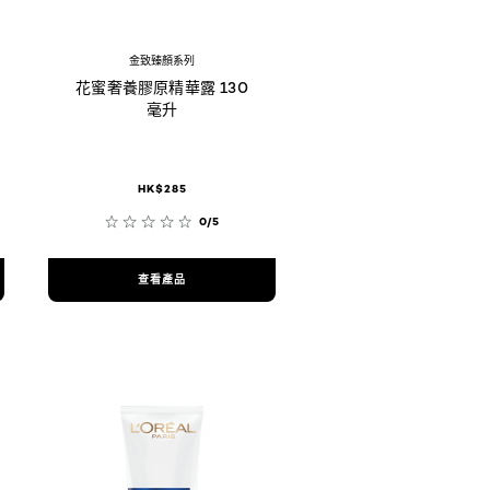
金致臻顏系列
花蜜奢養膠原精華露 130
毫升
HK$285
0/5
查看產品