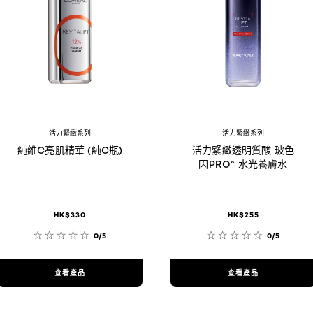
活力緊緻系列
活力緊緻系列
純維C亮肌精華 (純C瓶)
活力緊緻透明質酸 玻色
因PRO^ 水光養膚水
HK$330
HK$255
0/5
0/5
查看產品
查看產品