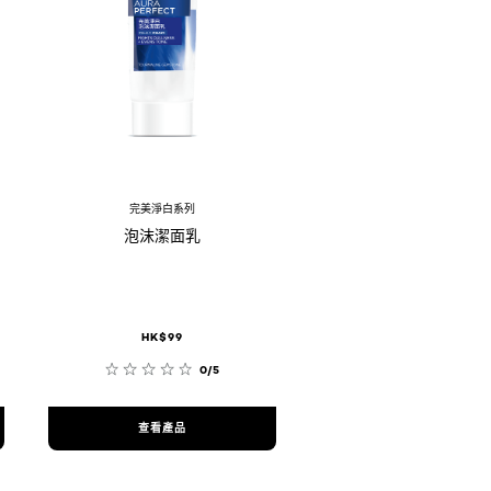
完美淨白系列
泡沫潔面乳
HK$99
0/5
查看產品