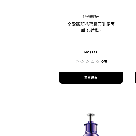
金致臻顏系列
金致臻顏花蜜膠原乳霜面
膜 (5片裝)
HK$168
0/5
查看產品