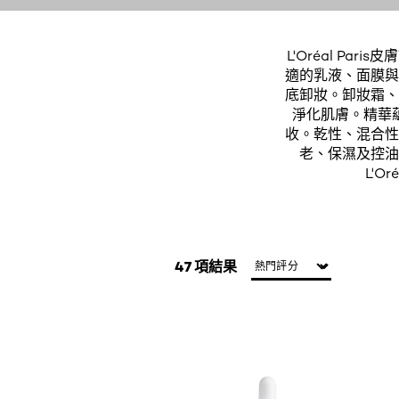
L'Oréal P
適的乳液、面膜與
底卸妝。卸妝霜、
淨化肌膚。精華
收。乾性、混合性
老、保濕及控油
L'
47 項結果