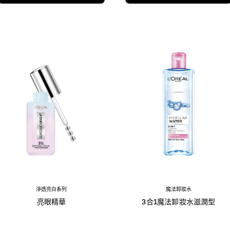
淨透亮白系列
魔法卸妝水
亮眼精華
3合1魔法卸妝水滋潤型