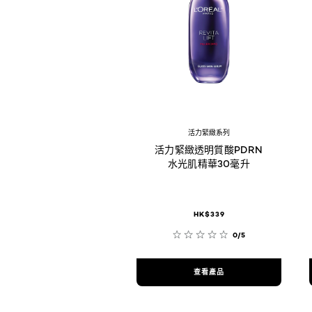
活力緊緻系列
活力緊緻透明質酸PDRN
水光肌精華30毫升
HK$339
0/5
查看產品