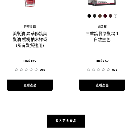
[Color]: #000000
[Color]: #212322
[Color]: #4E3
[Color]: #3
[Color]:
More sh
昇華修護
優媚霜
美髮油 昇華修護美
三重護髮染髮霜 1
髮油 櫻桃柏木裸香
自然黑色
(所有髮質適用)
HK$129
HK$77.9
0/5
0/5
查看產品
查看產品
載入更多產品