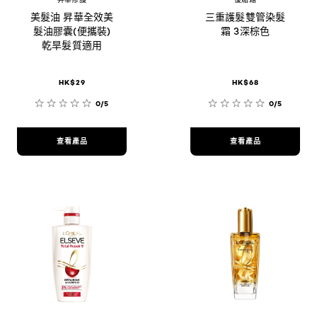
美髮油 昇華全效美
三重護髮雙管染髮
髮油膠囊(便攜裝)
霜 3深棕色
乾旱髮質適用
HK$29
HK$68
0/5
0/5
查看產品
查看產品