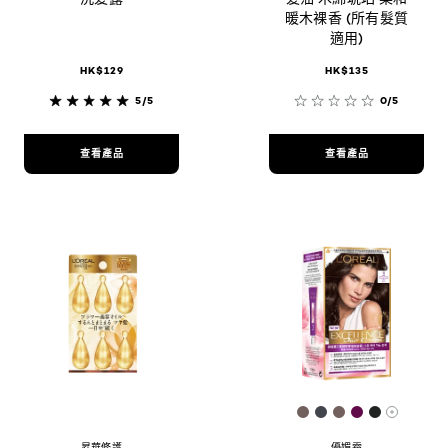
暖木裸香 (所有髮質
適用)
HK$129
HK$135
5/5
0/5
查看產品
查看產品
[Color]: #72605E
[Color]: #42454
[Color]: #726
[Color]: #
[Color]: 
More sh
昇華修護
優媚霜