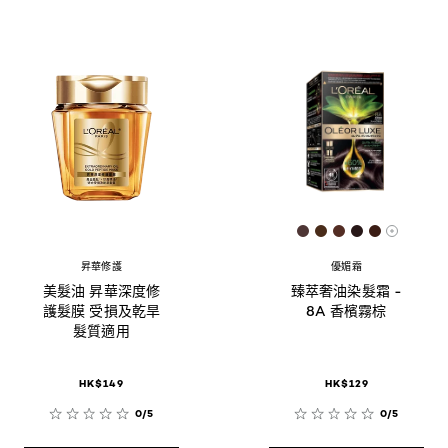
[Color]: #4E3635
[Color]: #492C1
[Color]: #532
[Color]: #2
[Color]:
More sh
昇華修護
優媚霜
美髮油 昇華深度修
臻萃奢油染髮霜 -
護髮膜 受損及乾旱
8A 香檳霧棕
髮質適用
HK$149
HK$129
0/5
0/5