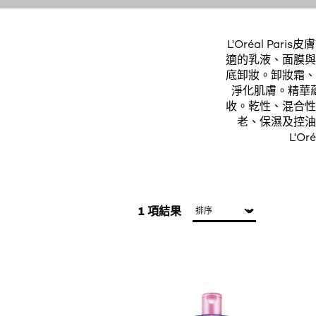
L'Oréal P
適的乳液、面膜與
底卸妝。卸妝霜、
淨化肌膚。精華
收。乾性、混合性
老、保濕及控油
L'
1 項結果