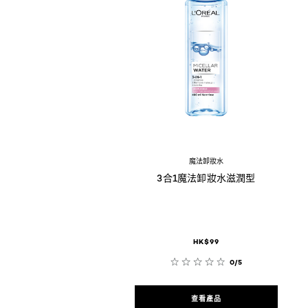
魔法卸妝水
3合1魔法卸妝水滋潤型
HK$99
0/5
查看產品