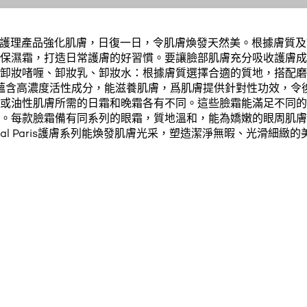
aris皮膚護理產品強化肌膚，日復一日，令肌膚煥發天然美。根據膚
保濕霜，打造日常護膚的好習慣。要讓臉部肌膚充分吸收護膚成
卸妝啫喱、卸妝乳、卸妝水：根據膚質選擇合適的質地，搭配磨
蘊含高濃度活性成分，能滋養肌膚，爲肌膚提供針對性功效，令
或油性肌膚所需的日霜和晚霜各有不同。這些臉霜能滿足不同的
。每款臉霜備有同系列的眼霜，質地溫和，能為嬌嫩的眼周肌膚
Oréal Paris護膚系列能煥發肌膚光采，塑造潔淨無暇、光滑細緻的