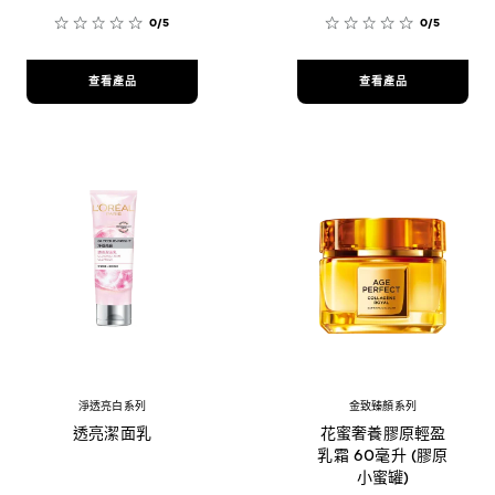
0/5
0/5
查看產品
查看產品
淨透亮白系列
金致臻顏系列
透亮潔面乳
花蜜奢養膠原輕盈
乳霜 60毫升 (膠原
小蜜罐)