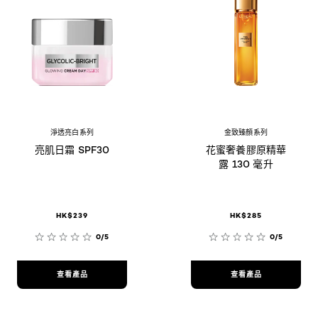
淨透亮白系列
金致臻顏系列
亮肌日霜 SPF30
花蜜奢養膠原精華
露 130 毫升
HK$239
HK$285
0/5
0/5
查看產品
查看產品