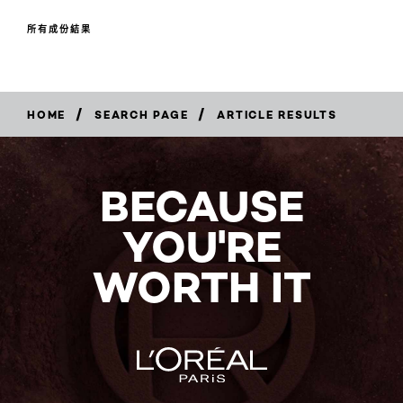
所有成份結果
/
/
HOME
SEARCH PAGE
ARTICLE RESULTS
BECAUSE
YOU'RE
WORTH IT