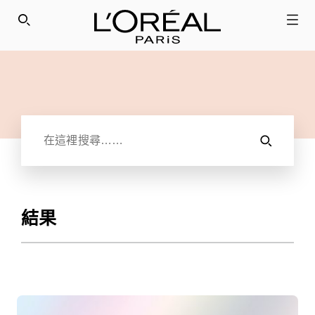
SEARCH THIS SITE
Search: Enter 3 characters minimum
SEARCH TH
結果