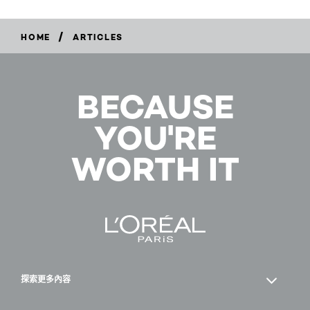
/
HOME
ARTICLES
BECAUSE
YOU'RE
WORTH IT
探索更多內容