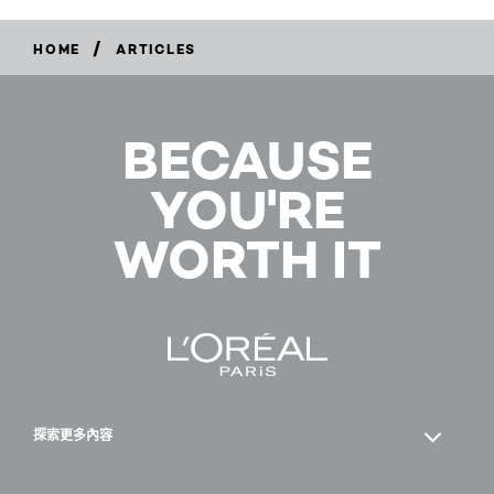
/
HOME
ARTICLES
BECAUSE
YOU'RE
WORTH IT
探索更多內容